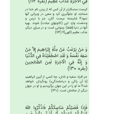
فِي‌ الْآخِرَة‌ِ عَذَاب‌ٌ عَظِيم‌ٌ (بقره: 114)
كيست ستمكارتر از آن كس كه از بردن نام خدا در
مساجد او جلوگيرى كرد و سعى در ويرانى آنها
نمود؟! شايسته نيست آنان، جز با ترس و
وحشت، وارد اين (كانونهاى عبادت) شوند. بهره
آنها در دنيا (فقط) رسوايى است و در سراى ديگر،
عذاب عظيم (الهى)!! (114)
وَ مَنْ‌ يَرْغَب‌ُ عَنْ‌ مِلَّة‌ِ إِبْرَاهِيم‌َ إِلاَّ مَنْ‌
سَفِه‌َ نَفْسَه‌ُ وَ لَقَدِ اصْطَفَيْنَاه‌ُ فِي‌ الدُّنْيَا
وَ إِنَّه‌ُ فِي‌ الْآخِرَة‌ِ لَمِن‌َ الصَّالِحِين‌َ
(بقره: 130)
جز افراد سفيه و نادان، چه كسى از آيين ابراهيم،
(با آن پاكى و درخشندگى،) روى‏گردان خواهد
شد؟! ما او را در اين جهان برگزيديم و او در جهان
ديگر، از صالحان است. (130)
فَإِذَا قَضَيْتُم‌ْ مَنَاسِكَكُم‌ْ فَاذْكُرُوا الله‌َ