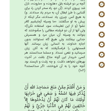
آنچه بر دو فرشته بابل «هاروت» و «ماروت»، نازل
شد پيروى كردند. (آن دو، راه سحر كردن را، براى
آشنايى با طرز ابطال آن، به مردم ياد مى‏دادند. و)
به هيچ كس چيزى ياد نمى‏دادند، مگر اينكه از
پيش به او مى‏گفتند: «ما وسيله آزمايشيم كافر
نشو! (و از اين تعليمات، سوء استفاده نكن!)»
ولى آنها از آن دو فرشته، مطالبى را مى‏آموختند كه
بتوانند به وسيله آن، ميان مرد و همسرش
جدايى بيفكنند ولى هيچ گاه نمى‏توانند بدون
اجازه خداوند، به انسانى زيان برسانند. آنها
قسمتهايى را فرامى‏گرفتند كه به آنان زيان
مى‏رسانيد و نفعى نمى‏داد. و مسلما مى‏دانستند هر
كسى خريدار اين گونه متاع باشد، در آخرت
بهره‏اى نخواهد داشت. و چه زشت و ناپسند بود
آنچه خود را به آن فروختند، اگر مى‏دانستند!!
(102)
وَ مَن‌ْ أَظْلَم‌ُ مِمَّن‌ْ مَنَع‌َ مَسَاجِدَ الله‌ِ أَن‌ْ
يُذْكَرَ فِيهَا اسْمُه‌ُ وَ سَعَي‌ فِي‌ خَرَابِهَا
أُولَئِك‌َ مَا كَان‌َ لَهُم‌ْ أَن‌ْ يَدْخُلُوهَا إِلاَّ
خَائِفِين‌َ لَهُم‌ْ فِي‌ الدُّنْيَا خِزْي‌ٌ وَ لَهُم‌ْ