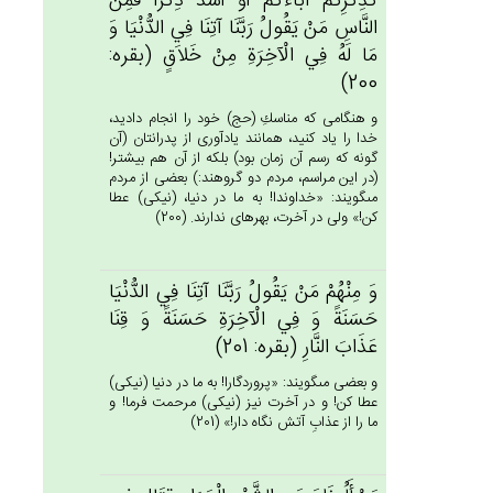
كَذِكْرِكُم‌ْ آبَاءَكُم‌ْ أَوْ أَشَدَّ ذِكْرَاً فَمِن‌َ
النَّاس‌ِ مَنْ‌ يَقُول‌ُ رَبَّنَا آتِنَا فِي‌ الدُّنْيَا وَ
مَا لَه‌ُ فِي‌ الْآخِرَة‌ِ مِن‌ْ خَلاَق‌ٍ (بقره:
200)
و هنگامى كه مناسكِ (حج) خود را انجام داديد،
خدا را ياد كنيد، همانند يادآورى از پدرانتان (آن
گونه كه رسم آن زمان بود) بلكه از آن هم بيشتر!
(در اين مراسم، مردم دو گروهند:) بعضى از مردم
مى‏گويند: «خداوندا! به ما در دنيا، (نيكى) عطا
كن!» ولى در آخرت، بهره‏اى ندارند. (200)
وَ مِنْهُم‌ْ مَنْ‌ يَقُول‌ُ رَبَّنَا آتِنَا فِي‌ الدُّنْيَا
حَسَنَة‌ً وَ فِي‌ الْآخِرَة‌ِ حَسَنَة‌ً وَ قِنَا
عَذَاب‌َ النَّارِ (بقره: 201)
و بعضى مى‏گويند: «پروردگارا! به ما در دنيا (نيكى)
عطا كن! و در آخرت نيز (نيكى) مرحمت فرما! و
ما را از عذابِ آتش نگاه دار!» (201)