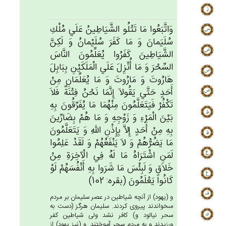
وَاتَّبَعُوا مَا تَتْلُو الشَّيَاطِين‌ُ عَلَي‌ مُلْك‌ِ
سُلَيَمان‌َ وَ مَا كَفَرَ سُلَيْمان‌ُ وَ لَكِنَّ‌
الشَّيَاطِين‌َ كَفَرُوا يُعَلِّمُون‌َ النَّاس‌َ
السِّحْرَ وَ مَا أُنْزِل‌َ عَلَي‌ الْمَلَكَيْن‌ِ بِبَابِل‌َ
هَارُوت‌َ وَ مَارُوت‌َ وَ مَا يُعَلِّمَان‌ِ مِن‌ْ
أَحَدٍ حَتَّي‌ يَقُولاَ إِنَّمَا نَحْن‌ُ فِتْنَة‌ٌ فَلاَ
تَكْفُرْ فَيَتَعَلَّمُون‌َ مِنْهُمَا مَا يُفَرِّقُون‌َ بِه‌ِ
بَيْن‌َ الْمَرْءِ وَ زَوْجِه‌ِ وَ مَا هُم‌ْ بِضَارِّين‌َ
بِه‌ِ مِن‌ْ أَحَدٍ إِلاَّ بِإِذْن‌ِ الله‌ِ وَ يَتَعَلَّمُون‌َ
مَا يَضُرُّهُم‌ْ وَ لاَ يَنْفَعُهُم‌ْ وَ لَقَدْ عَلِمُوا
لَمَن‌ِ اشْتَرَاه‌ُ مَا لَه‌ُ فِي‌ الْآخِرَة‌ِ مِن‌ْ
خَلاَق‌ٍ وَ لَبِئْس‌َ مَا شَرَوا بِه‌ِ أَنْفُسَهُم‌ْ لَوْ
كَانُوا يَعْلَمُون‌َ (بقره: 102)
و (يهود) از آنچه شياطين در عصر سليمان بر مردم
مى‏خواندند پيروى كردند. سليمان هرگز (دست به
سحر نيالود و) كافر نشد ولى شياطين كفر
ورزيدند و به مردم سحر آموختند. و (نيز يهود) از