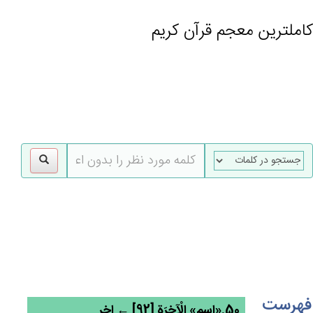
کاملترین معجم قرآن کریم
gle
tion
فهرست
50.«اسم» الْآخِرَة‌ِ [92] ← اخر