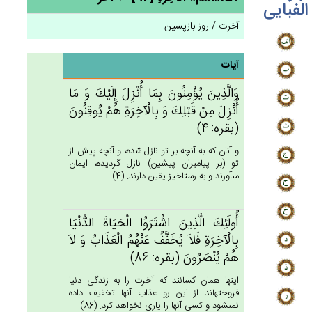
الفبایی
آخرت / روز بازپسین
آیات
وَالَّذِين‌َ يُؤْمِنُون‌َ بِمَا أُنْزِل‌َ إِلَيْك‌َ وَ مَا
أُنْزِل‌َ مِنْ‌ قَبْلِك‌َ وَ بِالْآخِرَة‌ِ هُم‌ْ يُوقِنُون‌َ
(بقره: 4)
و آنان كه به آنچه بر تو نازل شده، و آنچه پيش از
تو (بر پيامبران پيشين) نازل گرديده، ايمان
مى‏آورند و به رستاخيز يقين دارند. (4)
أُولَئِك‌َ الَّذِين‌َ اشْتَرَوُا الْحَيَاة‌َ الدُّنْيَا
بِالْآخِرَة‌ِ فَلاَ يُخَفَّف‌ُ عَنْهُم‌ُ الْعَذَاب‌ُ وَ لاَ
هُم‌ْ يُنْصَرُون‌َ (بقره: 86)
اينها همان كسانند كه آخرت را به زندگى دنيا
فروخته‏اند از اين رو عذاب آنها تخفيف داده
نمى‏شود و كسى آنها را يارى نخواهد كرد. (86)