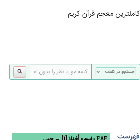
کاملترین معجم قرآن کریم
gle
tion
فهرست
484.«اسم» أَحْيَاءً [1] ← حیی