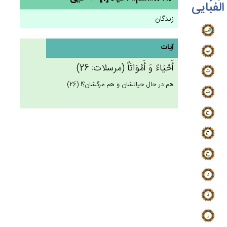
الفبایی
زندگان
آیات
أَحْيَاءً وَ أَمْوَاتَاً (مرسلات: 26)
هم در حال حياتشان و هم مرگشان؟! (26)