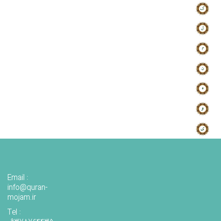
Email :
info@quran-
mojam.ir
Tel :