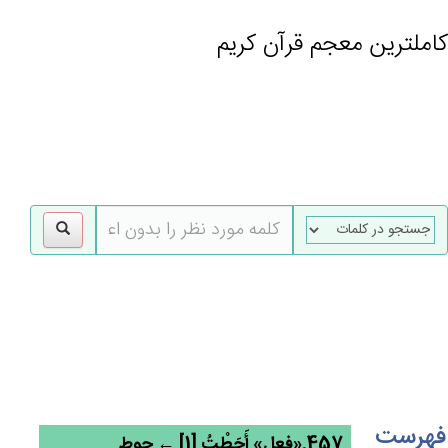
کاملترین معجم قرآن کریم
gle
tion
فهرست
457.«فعل» أَحَطْت‌ُ [1] ← حوط