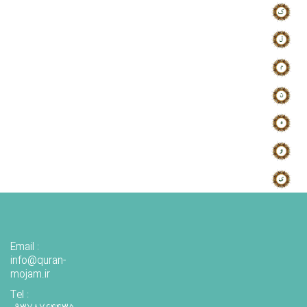
Email :
info@quran-
mojam.ir
Tel :