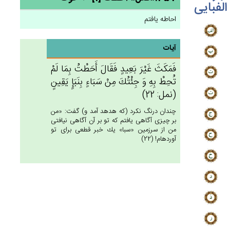
الفبایی
احاطه یافتم
آیات
فَمَكَث‌َ غَيْرَ بَعِيدٍ فَقَال‌َ أَحَطْت‌ُ بِمَا لَم‌ْ
تُحِط‌ْ بِه‌ِ وَ جِئْتُك‌َ مِنْ‌ سَبَاءٍ بِنَبَإٍ يَقِين‌ٍ
(نمل: 22)
چندان درنگ نكرد (كه هدهد آمد و) گفت: «من
بر چيزى آگاهى يافتم كه تو بر آن آگاهى نيافتى
من از سرزمين «سبا» يك خبر قطعى براى تو
آورده‏ام! (22)