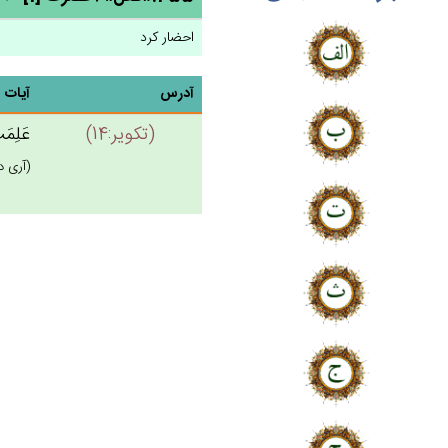
احضار کرد
آدرس
آیات
(تكوير:14)
عَلِمَت
(آرى د