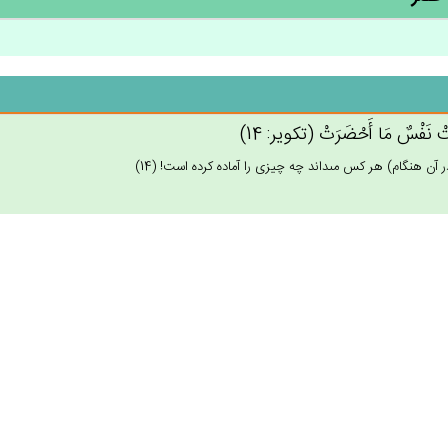
‌ْ نَفْس‌ٌ مَا أَحْضَرَت‌ْ (تكوير: 14)
ر آن هنگام) هر كس مى‏داند چه چيزى را آماده كرده است! (14)