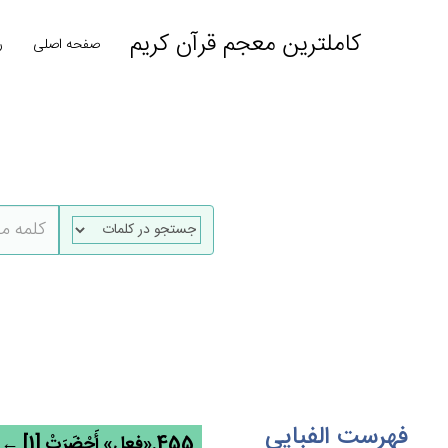
کاملترین معجم قرآن کریم
صفحه اصلی
ر
فهرست الفبایی
455.«فعل» أَحْضَرَت‌ْ [1] ← حضر