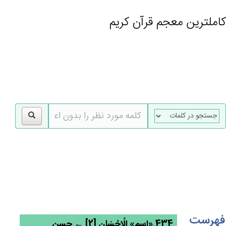
کاملترین معجم قرآن کریم
gle
tion
فهرست
434.«اسم» الْإِحْسَان‌ِ [2] ← حسن