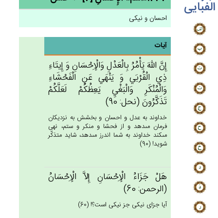
الفبایی
احسان و نیکی
آیات
إِن‌َّ الله‌َ يَأْمُرُ بِالْعَدْل‌ِ وَالْإِحْسَان‌ِ وَ إِيتَاءِ
ذِي‌ الْقُرْبَي‌ وَ يَنْهَي‌ عَن‌ِ الْفَحْشَاءِ
وَالْمُنْكَرِ وَالْبَغْي‌ِ يَعِظُكُم‌ْ لَعَلَّكُم‌ْ
تَذَكَّرُون‌َ (نحل: 90)
خداوند به عدل و احسان و بخشش به نزديكان
فرمان مى‏دهد و از فحشا و منكر و ستم، نهى
مى‏كند خداوند به شما اندرز مى‏دهد، شايد متذكّر
شويد! (90)
هَل‌ْ جَزَاءُ الْإِحْسَان‌ِ إِلاَّ الْإِحْسَان‌ُ
(الرحمن: 60)
آيا جزاى نيكى جز نيكى است؟! (60)