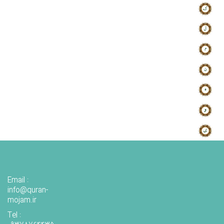
Email :
info@quran-
mojam.ir
Tel :