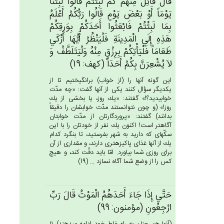
قَال‌َ قَائِل‌ٌ مِنْهُم‌ْ كَم‌ْ لَبِثْتُم‌ْ قَالُوا لَبِثْنَا
يَوْمَاً أَوْ بَعْض‌َ يَوْم‌ٍ قَالُوا رَبُّكُم‌ْ أَعْلَم‌ُ
بِمَا لَبِثْتُم‌ْ فَابْعَثُوا أَحَدَكُمْ‌ بِوَرِقِكُم‌ْ
هَذِه‌ِ إِلَي‌ الْمَدِينَة‌ِ فَلْيَنْظُرْ أَيُّهَا أَزْكَي‌
طَعَامَاً فَلْيَأْتِكُمْ‌ بِرِزْق‌ٍ مِنْه‌ُ وَلْيَتَلَطَّف‌ْ وَ
لاَ يُشْعِرَن‌َّ بِكُم‌ْ أَحَدَاً (كهف: 19)
اين گونه آنها را (از خواب) برانگيختيم تا از
يكديگر سؤال كنند يكى از آنها گفت: «چه مدّت
خوابيديد؟!» گفتند: «يك روز، يا بخشى از يك
روز!» (و چون نتوانستند مدّت خوابشان را دقيقاً
بدانند) گفتند: «پروردگارتان از مدّت خوابتان
آگاهتر است! اكنون يك نفر از خودتان را با اين
سكّه‏اى كه داريد به شهر بفرستيد، تا بنگرد كدام
يك از آنها غذاى پاكيزه‏ترى دارند، و مقدارى از آن
براى روزى شما بياورد. امّا بايد دقّت كند، و هيچ
كس را از وضع شما آگاه نسازد ... (19)
حَتَّي‌ إِذَا جَاءَ أَحَدَهُم‌ُ الْمَوْت‌ُ قَال‌َ رَب‌ِّ
ارْجِعُون‌ِ (مؤمنون: 99)