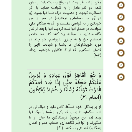
يكى از شما فرا رسد، در موقع وصيت بايد از ميان
شما، دو نفر عادل را به شهادت بطلبد يا اگر
مسافرت كرديد، و مصيبت مرگ شما فرا رسيد، (و
در آن جا مسلمانى نيافتيد،) دو نفر از غير
خودتان را به گواهى بطلبيد، و اگر به هنگام اداى
شهادت، در صدق آنها شك كرديد، آنها را بعد از نماز
نگاه مى‏داريد تا سوگند ياد كنند كه: «ما حاضر
نيستيم حق را به چيزى بفروشيم، هر چند در
مورد خويشاوندان ما باشد! و شهادت الهى را
كتمان نمى‏كنيم، كه از گناهكاران خواهيم بود!»
(106)
وَ هُوَ الْقَاهِرُ فَوْق‌َ عِبَادِه‌ِ وَ يُرْسِل‌ُ
عَلَيْكُم‌ْ حَفَظَة‌ً حَتَّي‌ إِذَا جَاءَ أَحَدَكُم‌ُ
الْمَوْت‌ُ تَوَفَّتْه‌ُ رُسُلُنَا وَ هُم‌ْ لاَ يُفَرِّطُون‌َ
(انعام: 61)
او بر بندگان خود تسلّط كامل دارد و مراقبانى بر
شما مى‏گمارد تا زمانى كه يكى از شما را مرگ فرا
رسد (در اين موقع،) فرستادگان ما جان او را
مى‏گيرند و آنها (در نگاهدارى حساب عمر و اعمال
بندگان،) كوتاهى نمى‏كنند. (61)