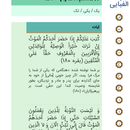
الفبایی
یک / یکی / تک
آیات
كُتِب‌َ عَلَيْكُم‌ْ إِذَا حَضَرَ أَحَدَكُم‌ُ الْمَوْت‌ُ
إِنْ‌ تَرَك‌َ خَيْرَاً الْوَصِيَّة‌ُ لِلْوَالِدَيْن‌ِ
وَالْأَقْرَبِين‌َ بِالْمَعْرُوف‌ِ حَقَّاً عَلَي‌
الْمُتَّقِين‌َ (بقره: 180)
بر شما نوشته شده: «هنگامى كه يكى از شما را
مرگ فرا رسد، اگر چيز خوبى [مالى‏] از خود به
جاى گذارده، براى پدر و مادر و نزديكان، بطور
شايسته وصيت كند! اين حقّى است بر
پرهيزكاران!» (180)
وَ لَيْسَت‌ِ التَّوْبَة‌ُ لِلَّذِين‌َ يَعْمَلُون‌َ
السَّيِّئَات‌ِ حَتَّي‌ إِذَا حَضَرَ أَحَدَهُم‌ُ
الْمَوْت‌ُ قَال‌َ إِنِّي‌ تُبْت‌ُ الْآن‌َ وَ لاَ الَّذِين‌َ