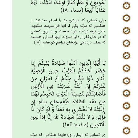
يَمُوتُون‌َ وَ هُم‌ْ كُفَّارٌ أُولَئِك‌َ أَعْتَدْنَا لَهُم‌ْ
عَذَابَاً أَلِيمَاً (نساء: 18)
براى كسانى كه كارهاى بد را انجام مى‏دهند، و
هنگامى كه مرگ يكى از آنها فرا مى‏رسد مى‏گويد:
«الان توبه كردم!» توبه نيست و نه براى كسانى
كه در حال كفر از دنيا مى‏روند اينها كسانى هستند
كه عذاب دردناكى برايشان فراهم كرده‏ايم. (18)
يَا أَيُّهَا الَّذِين‌َ آمَنُوا شَهَادَة‌ُ بَيْنِكُم‌ْ إِذَا
حَضَرَ أَحَدَكُم‌ُ الْمَوْت‌ُ حِين‌َ الْوَصِيَّة‌ِ
اثْنَان‌ِ ذَوَا عَدْل‌ٍ مِنْكُم‌ْ أَوْ آخَرَان‌ِ مِن‌ْ
غَيْرِكُم‌ْ إِن‌ْ أَنْتُم‌ْ ضَرَبْتُم‌ْ فِي‌ الْأَرْض‌ِ
فَأَصَابَتْكُم‌ْ مُصِيبَة‌ُ الْمَوْت‌ِ تَحْبِسُونَهُمَا
مِنْ‌ بَعْدِ الصَّلاَة‌ِ فَيُقْسِمَان‌ِ بِالله‌ِ إِنِ‌
ارْتَبْتُم‌ْ لاَ نَشْتَرِي‌ بِه‌ِ ثَمَنَاً وَ لَوْ كَان‌َ ذَا
قُرْبَي‌ وَ لاَ نَكْتُم‌ُ شَهَادَة‌َ الله‌ِ إِنَّا إِذَاً لَمِن‌َ
الْآثِمِين‌َ (مائده: 106)
اى كسانى كه ايمان آورده‏ايد! هنگامى كه مرگ