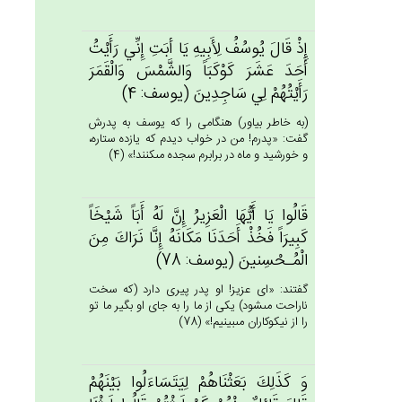
إِذْ قَال‌َ يُوسُف‌ُ لِأَبِيه‌ِ يَا أبَت‌ِ إِنِّي‌ رَأَيْت‌ُ
أَحَدَ عَشَرَ كَوْكَبَاً وَالشَّمْس‌َ وَالْقَمَرَ
رَأَيْتُهُم‌ْ لِي‌ سَاجِدِين‌َ (يوسف: 4)
(به خاطر بياور) هنگامى را كه يوسف به پدرش
گفت: «پدرم! من در خواب ديدم كه يازده ستاره،
و خورشيد و ماه در برابرم سجده مى‏كنند!» (4)
قَالُوا يَا أَيُّهَا الْعَزِيرُ إِن‌َّ لَه‌ُ أَبَاً شَيْخَاً
كَبِيرَاً فَخُذْ أَحَدَنَا مَكَانَه‌ُ إِنَّا نَرَاك‌َ مِن‌َ
الْمُـحْسِنين‌َ (يوسف: 78)
گفتند: «اى عزيز! او پدر پيرى دارد (كه سخت
ناراحت مى‏شود) يكى از ما را به جاى او بگير ما تو
را از نيكوكاران مى‏بينيم!» (78)
وَ كَذَلِك‌َ بَعَثْنَاهُم‌ْ لِيَتَسَاءَلُوا بَيْنَهُم‌ْ