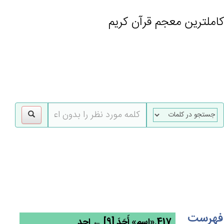
کاملترین معجم قرآن کریم
gle
tion
فهرست
417.«اسم» أَحَدَ [9] ← احد