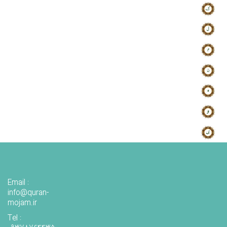
Email :
info@quran-
mojam.ir
Tel :