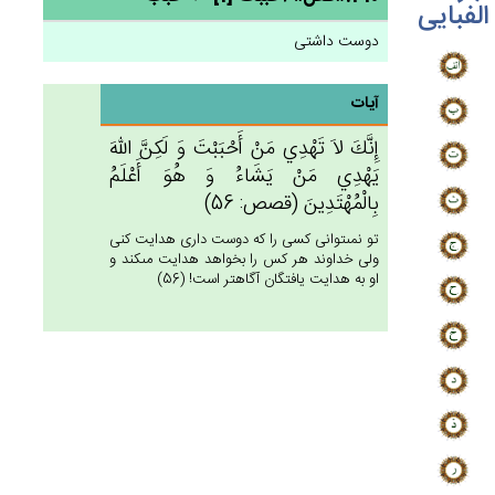
الفبایی
دوست داشتی
آیات
إِنَّك‌َ لاَ تَهْدِي‌ مَن‌ْ أَحْبَبْت‌َ وَ لَكِنَّ‌ الله‌َ
يَهْدِي‌ مَنْ‌ يَشَاءُ وَ هُوَ أَعْلَم‌ُ
بِالْمُهْتَدِين‌َ (قصص: 56)
تو نمى‏توانى كسى را كه دوست دارى هدايت كنى
ولى خداوند هر كس را بخواهد هدايت مى‏كند و
او به هدايت يافتگان آگاهتر است! (56)