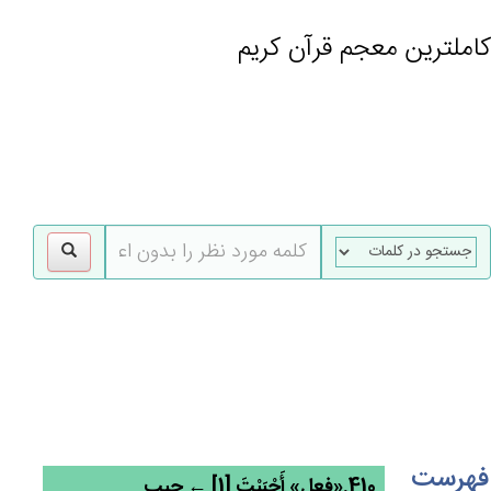
کاملترین معجم قرآن کریم
gle
tion
فهرست
410.«فعل» أَحْبَبْت‌َ [1] ← حبب