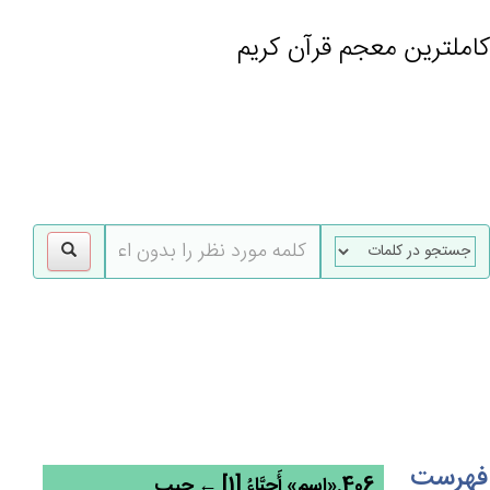
کاملترین معجم قرآن کریم
gle
tion
فهرست
406.«اسم» أَحِبَّاءُ [1] ← حبب