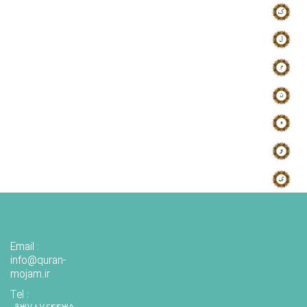
Email :
info@quran-
mojam.ir
Tel :