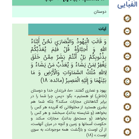
الفبایی
دوستان
آیات
وَ قَالَت‌ِ الْيَهُودُ وَالنَّصَارَي‌ نَحْن‌ُ أَبْنَاءُ
الله‌ِ وَ أَحِبَّاؤُه‌ُ قُل‌ْ فَلِم‌َ يُعَذِّبُكُمْ‌
بِذُنُوبِكُمْ‌ بَل‌ْ أَنْتُمْ‌ بَشَرٌ مِمَّن‌ْ خَلَق‌َ
يَغْفِرُ لِمَنْ‌ يَشَاءُ وَ يُعَذِّب‌ُ مَنْ‌ يَشَاءُ وَ
لِالله‌ِ مُلْك‌ُ السَّمَاوَات‌ِ وَالْأَرْض‌ِ وَ مَا
بَيْنَهُمَا وَ إِلَيْه‌ِ الْمَصِيرُ (مائده: 18)
يهود و نصارى گفتند: «ما، فرزندان خدا و دوستان
(خاصّ) او هستيم.» بگو: «پس چرا شما را در
برابر گناهانتان مجازات مى‏كند؟! بلكه شما هم
بشرى هستيد از مخلوقاتى كه آفريده هر كس را
بخواهد (و شايسته بداند)، مى‏بخشد و هر كس را
بخواهد (و مستحق بداند)، مجازات مى‏كند و
حكومت آسمانها و زمين و آنچه در ميان آنهاست،
از آن اوست و بازگشت همه موجودات، به سوى
اوست.» (18)