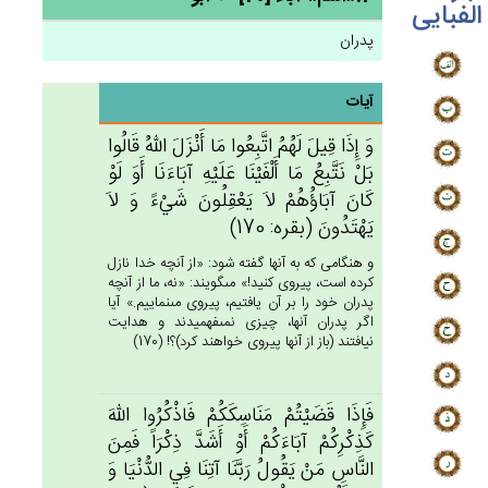
الفبایی
پدران
آیات
وَ إِذَا قِيل‌َ لَهُم‌ُ اتَّبِعُوا مَا أَنْزَل‌َ الله‌ُ قَالُوا
بَل‌ْ نَتَّبِع‌ُ مَا أَلْفَيْنَا عَلَيْه‌ِ آبَاءَنَا أَوَ لَوْ
كَان‌َ آبَاؤُهُم‌ْ لاَ يَعْقِلُون‌َ شَيْءً وَ لاَ
يَهْتَدُون‌َ (بقره: 170)
و هنگامى كه به آنها گفته شود: «از آنچه خدا نازل
كرده است، پيروى كنيد!» مى‏گويند: «نه، ما از آنچه
پدران خود را بر آن يافتيم، پيروى مى‏نماييم.» آيا
اگر پدران آنها، چيزى نمى‏فهميدند و هدايت
نيافتند (باز از آنها پيروى خواهند كرد)؟! (170)
فَإِذَا قَضَيْتُم‌ْ مَنَاسِكَكُم‌ْ فَاذْكُرُوا الله‌َ
كَذِكْرِكُم‌ْ آبَاءَكُم‌ْ أَوْ أَشَدَّ ذِكْرَاً فَمِن‌َ
النَّاس‌ِ مَنْ‌ يَقُول‌ُ رَبَّنَا آتِنَا فِي‌ الدُّنْيَا وَ