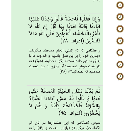
وَ إِذَا فَعَلُوا فَاحِشَة‌ً قَالُوا وَجَدْنَا عَلَيْهَا
آبَاءَنَا وَالله‌ُ أَمَرَنَا بِهَا قُل‌ْ إِن‌َّ الله‌َ لاَ
يَأْمُرُ بِالْفَحْشَاءِ أَتَقُولُون‌َ عَلَي‌ الله‌ِ مَا لاَ
تَعْلَمُون‌َ (اعراف: 28)
و هنگامى كه كار زشتى انجام مى‏دهند مى‏گويند:
«پدران خود را بر اين عمل يافتيم و خداوند ما را
به آن دستور داده است!» بگو: «خداوند (هرگز) به
كار زشت فرمان نمى‏دهد! آيا چيزى به خدا نسبت
مى‏دهيد كه نمى‏دانيد؟!» (28)
ثُم‌َّ بَدَّلْنَا مَكَان‌َ السَّيِّئَة‌ِ الْحَسَنَة‌َ حَتَّي‌
عَفَوْا وَ قَالُوا قَدْ مَس‌َّ آبَاءَنَا الضَّرَّاءُ
وَالسَّرَّاءُ فَأَخَذْنَاهُم‌ْ بَغْتَة‌ً وَ هُم‌ْ لاَ
يَشْعُرُون‌َ (اعراف: 95)
سپس (هنگامى كه اين هشدارها در آنان اثر
نگذاشت)، نيكى (و فراوانى نعمت و رفاه) را به