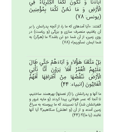
آباءَنَا وَ تَكُون‌َ لَكُمَا الْكِبْرِيَاءُ فِي‌
الْأَرْض‌ِ وَ مَا نَحْن‌ُ لَكُمَا بِمُؤْمِنِين‌َ
(يونس: 78)
گفتند: «آيا آمده‏اى كه ما را، از آنچه پدرانمان را بر
آن يافتيم، منصرف سازى و بزرگى (و رياست) در
روى زمين، از آن شما دو تن باشد؟! ما (هرگز) به
شما ايمان نمى‏آوريم!» (78)
بَل‌ْ مَتَّعْنَا هَؤُلاَءِ وَ آبَاءَهُم‌ْ حَتَّي‌ طَال‌َ
عَلَيْهِم‌ُ الْعُمُرُ أَفَلاَ يَرَوْن‌َ أَنَّا نَأْتِي‌
الْأَرْض‌َ نَنْقُصُهَا مِن‌ْ أَطْرَافِهَا أَفَهُم‌ُ
الْغَالِبُون‌َ (انبياء: 44)
ما آنها و پدرانشان را (از نعمتها) بهره‏مند ساختيم،
تا آنجا كه عمر طولانى پيدا كردند (و مايه غرور و
طغيانشان شد) آيا نمى‏بينند كه ما پيوسته به سراغ
زمين آمده، و از آن (و اهلش) مى‏كاهيم؟! آيا آنها
غالبند (يا ما)؟! (44)