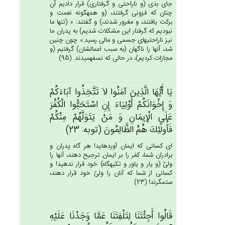
جاى بدى (و ناراحتى و گرفتارى) قرار داديم آن
چنان كه فزونى گرفتند، (و همه‏گونه نعمت و
بركت يافتند، و مغرور شدند،) و گفتند: « (تنها ما
نبوديم كه گرفتار اين مشكلات شديم) به پدران ما
نيز ناراحتيهاى جسمى و مالى رسيد.» چون چنين
شد، آنها را ناگهان (به سبب اعمالشان) گرفتيم (و
مجازات كرديم)، در حالى كه نمى‏فهميدند. (95)
يَا أَيُّهَا الَّذِين‌َ آمَنُوا لاَ تَتَّخِذُوا آبَاءَكُم‌ْ
وَ إِخْوَانَكُم‌ْ أَوْلِيَاءَ إِنِ‌ اسْتَحَبُّوا الْكُفْرَ
عَلَي‌ الْإِيمَانِ وَ مَنْ‌ يَتَوَلَّهُمْ‌ مِنْكُم‌ْ
فَأُولَئِك‌َ هُم‌ُ الظَّالِمُون‌َ (توبه: 23)
اى كسانى كه ايمان آورده‏ايد! هر گاه پدران و
برادران شما، كفر را بر ايمان ترجيح دهند، آنها را
ولىّ (و يار و ياور و تكيه‏گاه) خود قرار ندهيد! و
كسانى از شما كه آنان را ولىّ خود قرار دهند،
ستمگرند! (23)
قَالُوا أَجِئْتَنَا لِتَلْفِتَنَا عَمَّا وَجَدْنَا عَلَيْه‌ِ