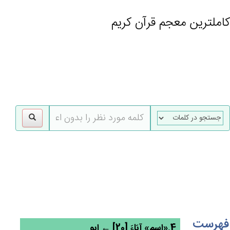
کاملترین معجم قرآن کریم
gle
tion
فهرست
4.«اسم» آبَاءَ [20] ← ابو