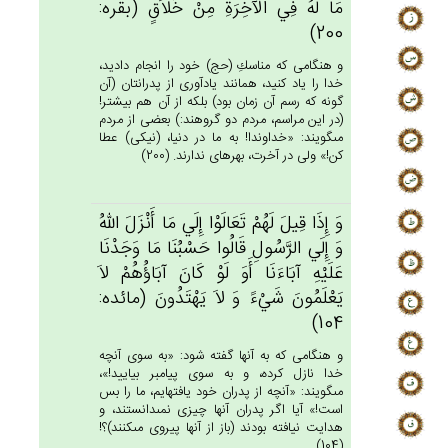
مَا لَه‌ُ فِي‌ الْآخِرَة‌ِ مِن‌ْ خَلاَق‌ٍ (بقره:
200)
و هنگامى كه مناسكِ (حج) خود را انجام داديد،
خدا را ياد كنيد، همانند يادآورى از پدرانتان (آن
گونه كه رسم آن زمان بود) بلكه از آن هم بيشتر!
(در اين مراسم، مردم دو گروهند:) بعضى از مردم
مى‏گويند: «خداوندا! به ما در دنيا، (نيكى) عطا
كن!» ولى در آخرت، بهره‏اى ندارند. (200)
وَ إِذَا قِيل‌َ لَهُم‌ْ تَعَالَوْا إِلَي‌ مَا أَنْزَل‌َ الله‌ُ
وَ إِلَي‌ الرَّسُول‌ِ قَالُوا حَسْبُنَا مَا وَجَدْنَا
عَلَيْه‌ِ آبَاءَنَا أَوَ لَوْ كَان‌َ آبَاؤُهُم‌ْ لاَ
يَعْلَمُون‌َ شَيْءً وَ لاَ يَهْتَدُون‌َ (مائده:
104)
و هنگامى كه به آنها گفته شود: «به سوى آنچه
خدا نازل كرده، و به سوى پيامبر بياييد!»،
مى‏گويند: «آنچه از پدران خود يافته‏ايم، ما را بس
است!» آيا اگر پدران آنها چيزى نمى‏دانستند، و
هدايت نيافته بودند (باز از آنها پيروى مى‏كنند)؟!
(104)