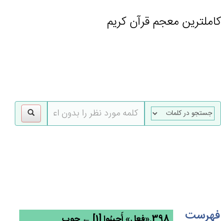
کاملترین معجم قرآن کریم
gle
tion
فهرست
398.«فعل» أَجِيبُوا [1] ← جوب