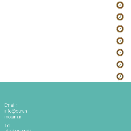
Email :
info@quran-
mojam.ir
Tel :