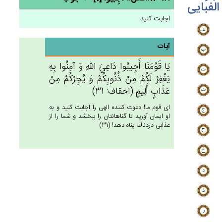
الفبایی
اجابت کنید
آیات
يَا قَوْمَنَا أَجِيبُوا دَاعِي‌َ الله‌ِ وَ آمِنُوا بِه‌ِ
يَغْفِرْ لَكُمْ‌ مِنْ‌ ذُنُوبِكُم‌ْ وَ يُجِرْكُمْ‌ مِن‌ْ
عَذَاب‌ٍ أَلِيم‌ٍ (احقاف: 31)
اى قوم ما! دعوت كننده الهى را اجابت كنيد و به
او ايمان آوريد تا گناهانتان را ببخشد و شما را از
عذابى دردناك پناه دهد! (31)