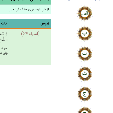
از هر طرف برای جنگ گِرد بیار
آدرس
آیات
(اسراء:64)
وَاسْتَ
الشَّيْط
هر كدا
ولى شي