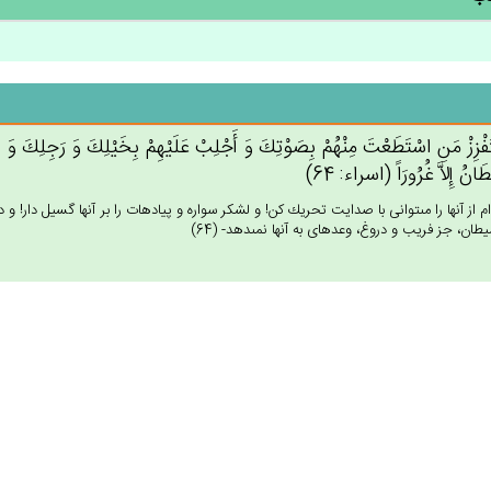
فْزِزْ مَن‌ِ اسْتَطَعْت‌َ مِنْهُمْ‌ بِصَوْتِك‌َ وَ أَجْلِب‌ْ عَلَيْهِم‌ْ بِخَيْلِك‌َ وَ رَجِلِك‌َ وَ شَا
َان‌ُ إِلاَّ غُرُورَاً (اسراء: 64)
م از آنها را مى‏توانى با صدايت تحريك كن! و لشكر سواره و پياده‏ات را بر آنها گسيل دار! و
طان، جز فريب و دروغ، وعده‏اى به آنها نمى‏دهد- (64)