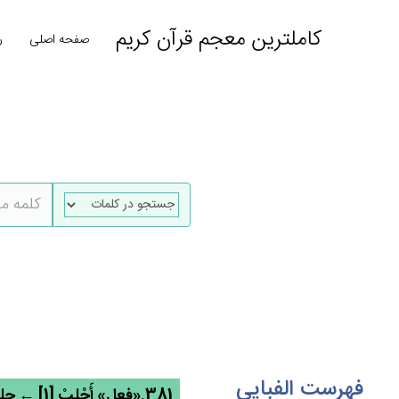
کاملترین معجم قرآن کریم
صفحه اصلی
ر
فهرست الفبایی
381.«فعل» أَجْلِب‌ْ [1] ← جلب