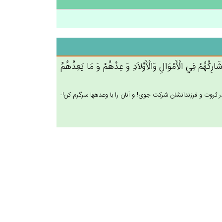
رِكْهُم‌ْ فِي‌ الْأَمْوَال‌ِ وَالْأَوْلاَدِ وَ عِدْهُم‌ْ وَ مَا يَعِدُهُم‌ُ
 در ثروت و فرزندانشان شركت جوى! و آنان را با وعده‏ها سرگرم كن!-