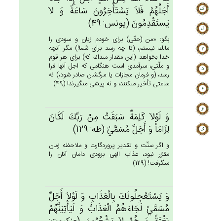
أَجَلُهُم‌ْ فَلاَ يَسْتَأْخِرُون‌َ سَاعَة‌ً وَ لاَ
يَستَقْدِمُون‌َ (يونس: 49)
بگو: «من (حتّى) براى خودم زيان و سودى را
مالك نيستم، (تا چه رسد براى شما!) مگر آنچه
خدا بخواهد. (اين مقدار مى‏دانم كه) براى هر قوم
و ملّتى، سرآمدى است هنگامى كه اجل آنها فرا
رسد، (و فرمان مجازات يا مرگشان صادر شود،) نه
ساعتى تأخير مى‏كنند، و نه پيشى مى‏گيرند! (49)
وَ لَوْلاَ كَلِمَة‌ٌ سَبَقَت‌ْ مِنْ‌ رَبِّك‌َ لَكَان‌َ
لِزَامَاً وَ أَجَل‌ٌ مُسَمَّي‌ً (طه: 129)
و اگر سنّت و تقدير پروردگارت و ملاحظه زمان
مقرّر نبود، عذاب الهى بزودى دامان آنان را
مى‏گرفت! (129)
وَ يَسْتَعْجِلُونَك‌َ بِالْعَذَاب‌ِ وَ لَوْلاَ أَجَل‌ٌ
مُسَمَّي‌ً لَجَاءَهُم‌ُ الْعَذَاب‌ُ وَ لَيَأْتِيَنَّهُمْ‌