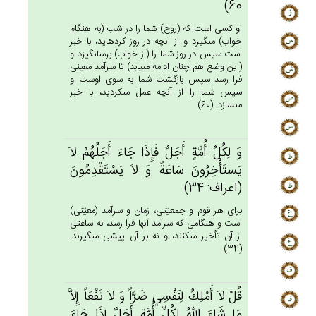
60)
او كسى است كه (روح) شما را در شب (به هنگام
خواب) مى‏گيرد و از آنچه در روز كرده‏ايد، با خبر
است سپس در روز شما را (از خواب) برمى‏انگيزد و
(اين وضع هم چنان ادامه مى‏يابد) تا سرآمد معينى
فرا رسد سپس بازگشت شما به سوى اوست و
سپس شما را از آنچه عمل مى‏كرديد، با خبر
مى‏سازد. (60)
وَ لِكُل‌ِّ أُمَّة‌ٍ أَجَل‌ٌ فَإِذَا جَاءَ أَجَلُهُم‌ْ لاَ
يَستَأْخِرُون‌َ سَاعَة‌ً وَ لاَ يَسْتَقْدِمُون‌َ
(اعراف: 34)
براى هر قوم و جمعيّتى، زمان و سرآمد (معيّنى)
است و هنگامى كه سرآمد آنها فرا رسد، نه ساعتى
از آن تأخير مى‏كنند، و نه بر آن پيشى مى‏گيرند.
(34)
قُل‌ْ لاَ أَمْلِك‌ُ لِنَفْسِي‌ ضَرَّاً وَ لاَ نَفْعَاً إِلاَّ
مَا شَاءَ الله‌ُ لِكُل‌ِّ أُمَّة‌ٍ أَجَل‌ٌ إِذَا جَاءَ