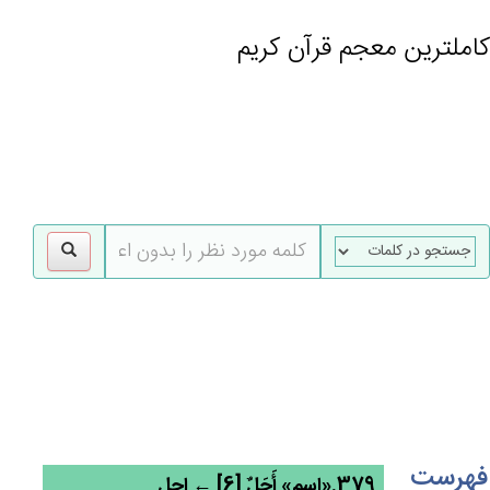
کاملترین معجم قرآن کریم
gle
tion
فهرست
379.«اسم» أَجَل‌ٌ [6] ← اجل