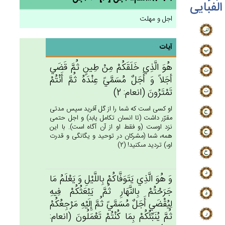
الفبایی
اجل و مهلت
آیات
هُوَ الَّذِي‌ خَلَقَكُمْ‌ مِنْ‌ طِين‌ٍ ثُم‌َّ قَضَي‌
أجَلاً وَ أَجَل‌ٌ مُسَمَّي‌ً عِنْدَه‌ُ ثُم‌َّ أَنْتُم‌ْ
تَمْتَرُون‌َ (انعام: 2)
او كسى است كه شما را از گل آفريد سپس مدتى
مقرّر داشت (تا انسان تكامل يابد) و اجل حتمى
نزد اوست (و فقط او از آن آگاه است). با اين
همه، شما (مشركان در توحيد و يگانگى و قدرت
او،) ترديد مى‏كنيد! (2)
وَ هُوَ الَّذِي‌ يَتَوَفَّاكُمْ‌ بِاللَّيْل‌ِ وَ يَعْلَم‌ُ مَا
جَرَحْتُمْ‌ بِالنَّهَارِ ثُم‌َّ يَبْعَثُكُم‌ْ فِيه‌ِ
لِيُقْضَي‌ أَجَل‌ٌ مُسَمَّي‌ً ثُم‌َّ إِلَيْه‌ِ مَرْجِعُكُم‌ْ
ثُم‌َّ يُنَبِّئُكُم‌ْ بِمَا كُنْتُم‌ْ تَعْمَلُون‌َ (انعام: