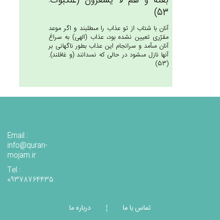
بَغْتَة‌ً وَ هُم‌ْ لاَ يَشْعُرُون‌َ (عنكبوت:
53)
آنان با شتاب از تو عذاب را مى‏طلبند و اگر موعد
مقرّرى تعيين نشده بود، عذاب (الهى) به سراغ
آنان مى‏آمد و سرانجام اين عذاب بطور ناگهانى بر
آنها نازل مى‏شود در حالى كه نمى‏دانند (و غافلند).
(53)
Email :
info@quran-
mojam.ir
Tel :
09378764435
تماس با ما
درباره ما
¦