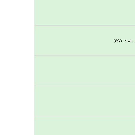
ست. (127)