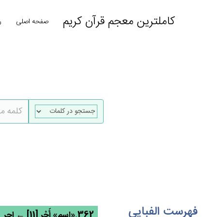
کاملترین معجم قرآن کریم
صفحه اصلی
ر
فهرست الفبایی
362.«اسم» أَجْرٍ [11] ← اجر