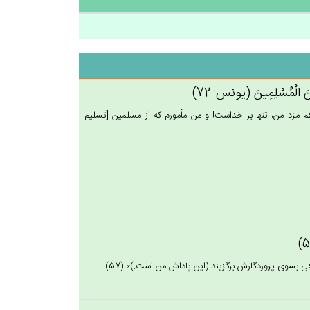
‌َ مِن‌َ الْمُسْلِمِين‌َ (يونس: 72)
اهم مزد من، تنها بر خداست! و من مأمورم كه از مسلمين [تسليم
هى بسوى پروردگارش برگزيند (اين پاداش من است.)» (57)