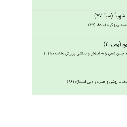
ْءٍ شَهِيدٌ (سبأ: 47)
ه چيز گواه است!» (47)
رِيم‌ٍ (يس: 11)
د چنين كسى را به آمرزش و پاداشى پرارزش بشارت ده! (11)
نانم روشن و همراه با دليل است!)» (86)