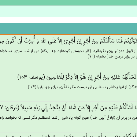
تَوَلَّيْتُم‌ْ فَمَا سَأَلْتُكُمْ‌ مِن‌ْ أَجْرٍ إِن‌ْ أَجْرِي‌َ إِلاَّ عَلَي‌ الله‌ِ وَ أُمِرْت‌ُ أَن‌ْ أَكُون
از قبول دعوتم روى بگردانيد، (كار نادرستى كرده‏ايد چه اينكه) من از شما مزدى نمى‏خو
ر برابر فرمان خدا] باشم!» (72)
َسْأَلُهُم‌ْ عَلَيْه‌ِ مِن‌ْ أَجْرٍ إِن‌ْ هُوَ إِلاَّ ذِكْرٌ لِلْعَالَمِينَ‌ (يوسف: 104)
رگز) از آنها پاداشى نمى‏طلبى آن نيست مگر تذكّرى براى جهانيان! (104)
ا أَسْأَلُكُم‌ْ عَلَيْه‌ِ مِن‌ْ أَجْرٍ إِلاَّ مَنْ‌ شَاءَ أَنْ‌ يَتَّخِذَ إِلَي‌ رَبِّه‌ِ سَبِيلاً (فرقان: 57)
من در برابر آن (ابلاغ آيين خدا) هيچ گونه پاداشى از شما نمى‏طلبم مگر كسى كه بخواهد را