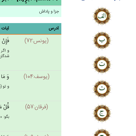
جزا و پاداش
آدرس
آیات
(يونس:72)
فَإِنْ‌ 
و اگر 
شدگان د
(يوسف:104)
وَ مَا ت
و تو (ه
(فرقان:57)
قُل‌ْ مَ
بگو: «