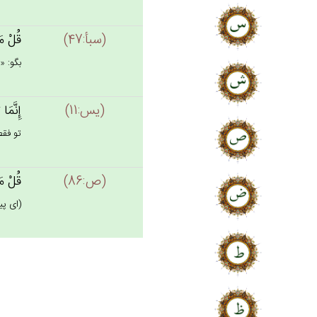
(سبأ:47)
قُل‌ْ مَ
بگو: «
(يس:11)
إِنَّمَا
تو فقط
(ص:86)
قُل‌ْ مَ
(اى پي