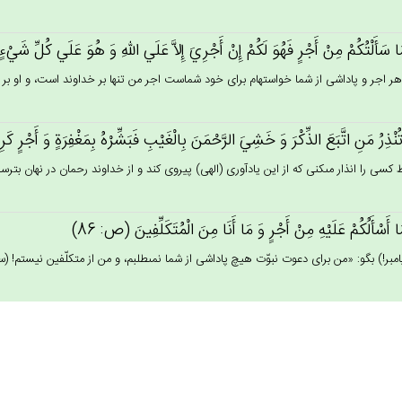
ا سَأَلْتُكُمْ‌ مِن‌ْ أَجْرٍ فَهُوَ لَكُم‌ْ إِن‌ْ أَجْرِي‌َ إِلاَّ عَلَي‌ الله‌ِ وَ هُوَ عَلَي‌ كُل‌ِّ شَي‌
هر اجر و پاداشى از شما خواسته‏ام براى خود شماست اجر من تنها بر خداوند است، و او بر هم
 تُنْذِرُ مَن‌ِ اتَّبَع‌َ الذِّكْرَ وَ خَشِي‌َ الرَّحْمَن‌َ بِالْغَيْب‌ِ فَبَشِّرْه‌ُ بِمَغْفِرَة‌ٍ وَ أَجْرٍ كَ
 كسى را انذار مى‏كنى كه از اين يادآورى (الهى) پيروى كند و از خداوند رحمان در نهان بترس
ا أَسْأَلُكُم‌ْ عَلَيْه‌ِ مِن‌ْ أَجْرٍ وَ مَا أَنَا مِن‌َ الْمُتَكَلِّفِين‌َ (ص: 86)
امبر!) بگو: «من براى دعوت نبوّت هيچ پاداشى از شما نمى‏طلبم، و من از متكلّفين نيستم! (سخ