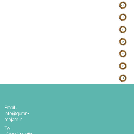
Email :
info@quran-
mojam.ir
Tel :