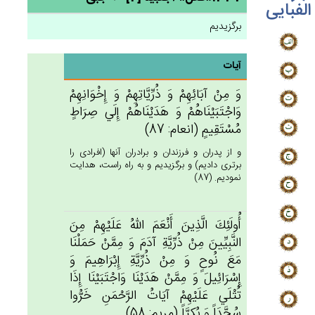
الفبایی
برگزیدیم
آیات
وَ مِن‌ْ آبَائِهِم‌ْ وَ ذُرِّيَّاتِهِم‌ْ وَ إِخْوَانِهِم‌ْ
وَاجْتَبَيْنَاهُم‌ْ وَ هَدَيْنَاهُم‌ْ إِلَي‌ صِرَاط‌ٍ
مُسْتَقِيم‌ٍ (انعام: 87)
و از پدران و فرزندان و برادران آنها (افرادى را
برترى داديم) و برگزيديم و به راه راست، هدايت
نموديم. (87)
أُولَئِك‌َ الَّذِين‌َ أَنْعَم‌َ الله‌ُ عَلَيْهِمْ‌ مِن‌َ
النَّبِيِّين‌َ مِنْ‌ ذُرِّيَّة‌ِ آدَم‌َ وَ مِمَّن‌ْ حَمَلْنَا
مَع‌َ نُوح‌ٍ وَ مِنْ‌ ذُرِّيَّة‌ِ إِبْرَاهِيم‌َ وَ
إِسْرَائِيل‌َ وَ مِمَّن‌ْ هَدَيْنَا وَاجْتَبَيْنَا إِذَا
تُتْلَي‌ عَلَيْهِم‌ْ آيَات‌ُ الرَّحْمَن‌ِ خَرُّوا
سُجَّدَاً وَ بُكِيَّاً (مريم: 58)