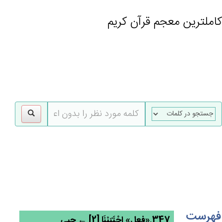
کاملترین معجم قرآن کریم
gle
tion
فهرست
347.«فعل» اجْتَبَيْنَا [2] ← جبی