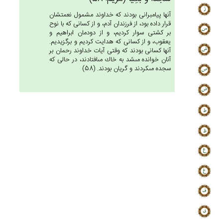
آنها پيامبرانى بودند كه خداوند مشمول نعمتشان
قرار داده بود، از فرزندان آدم، و از كسانى كه با نوح
بر كشتى سوار كرديم، و از دودمان ابراهيم و
يعقوب، و از كسانى كه هدايت كرديم و برگزيديم.
آنها كسانى بودند كه وقتى آيات خداوند رحمان بر
آنان خوانده مى‏شد به خاك مى‏افتادند، در حالى كه
سجده مى‏كردند و گريان بودند. (58)