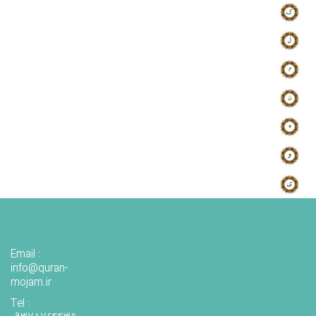
Email :
info@quran-
mojam.ir
Tel :