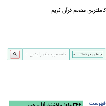
کاملترین معجم قرآن کریم
gle
tion
فهرست
346.«فعل» اجْتَبَيْتَ [1] ← جبی