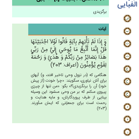
الفبایی
برگزیدی
آیات
وَ إِذَا لَم‌ْ تَأْتِهِمْ‌ بِآيَة‌ٍ قَالُوا لَوْلاَ اجْتَبَيْتَهَا
قُل‌ْ إِنَّمَا أَتَّبِع‌ُ مَا يُوحَي‌ إِلَيَّ‌ مِنْ‌ رَبِّي‌
هَذَا بَصَائِرُ مِنْ‌ رَبِّكُم‌ْ وَ هُدَي‌ً وَ رَحْمَة‌ٌ
لِقَوْم‌ٍ يُؤْمِنُون‌َ (اعراف: 203)
هنگامى كه (در نزول وحى تاخير افتد، و) آيه‏اى
براى آنان نياورى، مى‏گويند: «چرا خودت (از پيش
خود) آن را برنگزيدى؟!» بگو: «من تنها از چيزى
پيروى مى‏كنم كه بر من وحى مى‏شود اين وسيله
بينايى از طرف پروردگارتان، و مايه هدايت و
رحمت است براى جمعيّتى كه ايمان مى‏آورند.
(203)