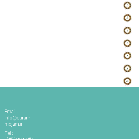
Email :
info@quran-
mojam.ir
Tel :