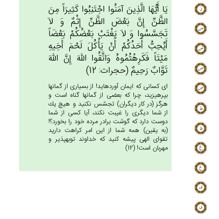
يَا أَيُّهَا الَّذِين‌َ آمَنُوا اجْتَنِبُوا كَثِيرَاً مِن‌َ
الظَّن‌ِّ إِن‌َّ بَعْض‌َ الظَّن‌ِّ إِثْم‌ٌ وَ لاَ
تَجَسَّسُوا وَ لاَ يَغْتَبْ‌ بَعْضُكُمْ‌ بَعْضَاً
أَيُحِبُّ أَحَدُكُم‌ْ أَنْ‌ يَأْكُل‌َ لَحْم‌َ أَخِيه‌ِ
مَيْتَاً فَكَرِهْتُمُوه‌ُ وَاتَّقُوا الله‌َ إِن‌َّ الله‌َ
تَوَّاب‌ٌ رَحِيم‌ٌ (حجرات: 12)
اى كسانى كه ايمان آورده‏ايد! از بسيارى از گمانها
بپرهيزيد، چرا كه بعضى از گمانها گناه است و
هرگز (در كار ديگران) تجسّس نكنيد و هيچ يك
از شما ديگرى را غيبت نكند، آيا كسى از شما
دوست دارد كه گوشت برادر مرده خود را بخورد؟!
(به يقين) همه شما از اين امر كراهت داريد
تقواى الهى پيشه كنيد كه خداوند توبه‏پذير و
مهربان است! (12)