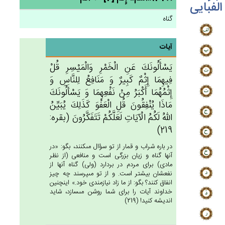
الفبایی
گناه
آیات
يَسْأَلُونَك‌َ عَن‌ِ الْخَمْرِ وَالْمَيْسِرِ قُل‌ْ
فِيهِمَا إِثْم‌ٌ كَبِيرٌ وَ مَنَافِع‌ُ لِلنَّاس‌ِ وَ
إِثْمُهُمَا أَكْبَرُ مِنْ‌ نَفْعِهِمَا وَ يَسْأَلُونَك‌َ
مَاذَا يُنْفِقُون‌َ قُل‌ِ الْعَفْوَ كَذَلِك‌َ يُبَيِّن‌ُ
الله‌ُ لَكُم‌ُ الْآيَات‌ِ لَعَلَّكُم‌ْ تَتَفَكَّرُون‌َ (بقره:
219)
در باره شراب و قمار از تو سؤال مى‏كنند، بگو: «در
آنها گناه و زيان بزرگى است و منافعى (از نظر
مادى) براى مردم در بردارد (ولى) گناه آنها از
نفعشان بيشتر است. و از تو مى‏پرسند چه چيز
انفاق كنند؟ بگو: از ما زاد نيازمندى خود.» اينچنين
خداوند آيات را براى شما روشن مى‏سازد، شايد
انديشه كنيد! (219)