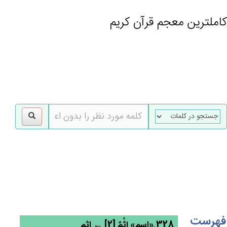
کاملترین معجم قرآن کریم
gle
tion
فهرست
328.«اسم» إِثْم‌ٌ [2] ← اثم