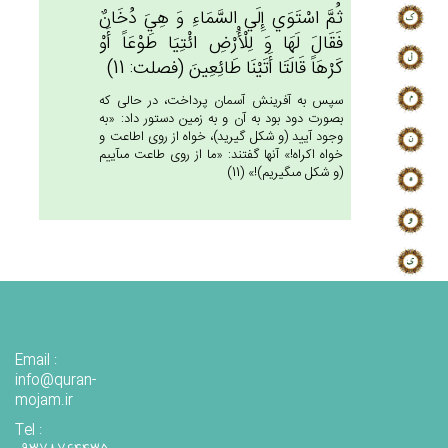
ثُم‌َّ اسْتَوَي‌ إِلَي‌ السَّمَاءِ وَ هِي‌َ دُخَان‌ٌ
فَقَال‌َ لَهَا وَ لِلْأَْرْض‌ِ ائْتِيَا طَوْعَاً أَوْ
كَرْهَاً قَالَتَا أَتَيْنَا طَائِعِين‌َ (فصلت: 11)
سپس به آفرينش آسمان پرداخت، در حالى كه
بصورت دود بود به آن و به زمين دستور داد: «به
وجود آييد (و شكل گيريد)، خواه از روى اطاعت و
خواه اكراه!» آنها گفتند: «ما از روى طاعت مى‏آييم
(و شكل مى‏گيريم)!» (11)
Email :
info@quran-
mojam.ir
Tel :