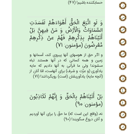
حساب‏كننده باشيم! (47)
وَ لَوِ اتَّبَع‌َ الْحَق‌ُّ أَهْوَاءَهُم‌ْ لَفَسَدَت‌ِ
السَّمَاوَات‌ُ وَالْأَرْض‌ُ وَ مَنْ‌ فِيهِن‌َّ بَل‌ْ
أَتَيْنَاهُمْ‌ بِذِكْرِهِم‌ْ فَهُم‌ْ عنْ‌ ذِكْرِهِمْ‌
مُعْرِضُون‌َ (مؤمنون: 71)
و اگر حق از هوسهاى آنها پيروى كند، آسمانها و
زمين و همه كسانى كه در آنها هستند تباه
مى‏شوند! ولى ما قرآنى به آنها داديم كه مايه
يادآورى (و عزّت و شرف) براى آنهاست، امّا آنان از
(آنچه مايه) يادآوريشان (است) رويگردانند! (71)
بَل‌ْ أَتَيْنَاهُمْ‌ بِالْحَق‌ِّ وَ إِنَّهُم‌ْ لَكَاذِبُون‌َ
(مؤمنون: 90)
نه، (واقع اين است كه) ما حقّ را براى آنها آورديم
و آنان دروغ مى‏گويند! (90)