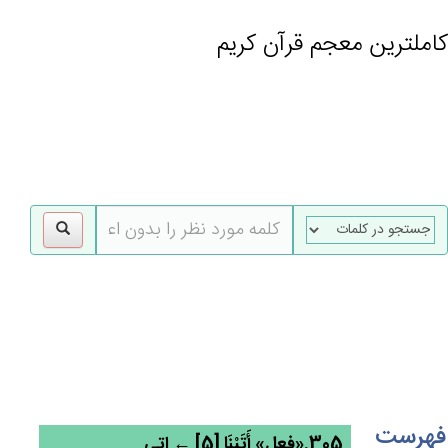
کاملترین معجم قرآن کریم
gle
tion
فهرست
305.«فعل» أَتَيْنَا [5] ← اتی