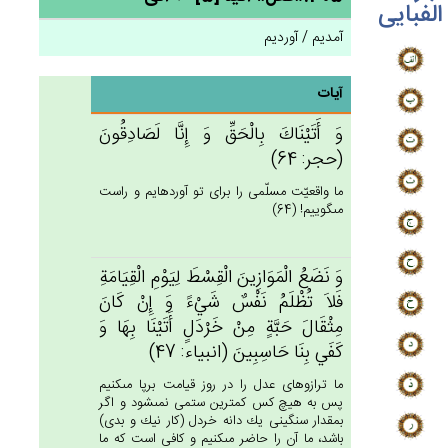
الفبایی
آمدیم / آوردیم
آیات
وَ أَتَيْنَاك‌َ بِالْحَق‌ِّ وَ إِنَّا لَصَادِقُون‌َ
(حجر: 64)
ما واقعيّت مسلّمى را براى تو آورده‏ايم و راست
مى‏گوييم! (64)
وَ نَضَع‌ُ الْمَوَازِين‌َ الْقِسْط‌َ لِيَوْم‌ِ الْقِيَامَة‌ِ
فَلاَ تُظْلَم‌ُ نَفْس‌ٌ شَيْءً وَ إِنْ‌ كَان‌َ
مِثْقَال‌َ حَبَّة‌ٍ مِن‌ْ خَرْدَل‌ٍ أَتَيْنَا بِهَا وَ
كَفَي‌ بِنَا حَاسِبِين‌َ (انبياء: 47)
ما ترازوهاى عدل را در روز قيامت برپا مى‏كنيم
پس به هيچ كس كمترين ستمى نمى‏شود و اگر
بمقدار سنگينى يك دانه خردل (كار نيك و بدى)
باشد، ما آن را حاضر مى‏كنيم و كافى است كه ما