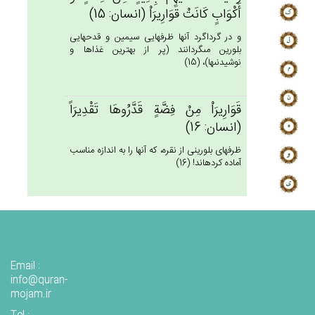
أَكْوَاب‌ٍ كَانَت‌ْ قَوَارِيرَاْ (انسان: 15)
و در گرداگرد آنها ظرفهايى سيمين و قدحهايى
بلورين مى‏گردانند (پر از بهترين غذاها و
نوشيدنى‏ها)، (15)
قَوَارِيرَاْ مِنْ‌ فِضَّة‌ٍ قَدَّرُوهَا تَقْدِيرَاً
(انسان: 16)
ظرفهاى بلورينى از نقره، كه آنها را به اندازه مناسب
آماده كرده‏اند! (16)
Email :
info@quran-
mojam.ir