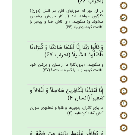
(احزاب: 66)
در آن روز كه صورتهاى آنان در آتش (دوزخ)
دگرگون خواهد شد (از كار خويش پشيمان
مى‏شوند و) مى‏گويند: «اى كاش خدا و پيامبر را
اطاعت كرده بوديم!» (66)
وَ قَالُوا رَبَّنَا إِنَّا أَطَعْنَا سَادَتَنَا وَ كُبَرَاءَنَا
فَأَضَلُّونَا السَّبيلَاْ (احزاب: 67)
و مى‏گويند: «پروردگارا! ما از سران و بزرگان خود
اطاعت كرديم و ما را گمراه ساختند! (67)
إِنَّا أَعْتَدْنَا لِلْكَافِرِين‌َ سَلاَسِلَاْ وَ أَغْلاَلاً و
َسَعِيرَاً (انسان: 4)
ما براى كافران، زنجيرها و غلها و شعله‏هاى سوزان
آتش آماده كرده‏ايم! (4)
وَ يُطَاف‌ُ عَلَيْهِمْ‌ بِآنِيَة‌ٍ مِنْ فِضَّة‌ٍ وَ