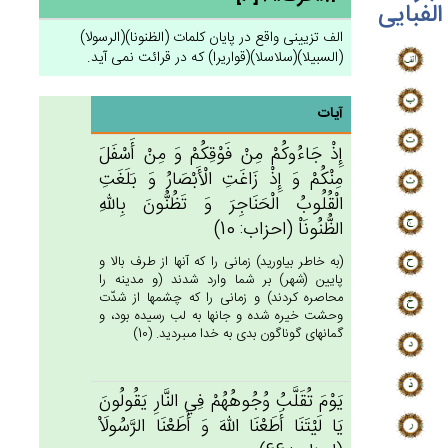
الفبایی
الف تزیینی واقع در پایان کلمات (الظنونا)(الرسولا)
(السبیلا)(سلاسلا)(قواریرا) که در قرائت نمی آید.
آیات
إِذْ جَاءُوكُم‌ْ مِن‌ْ فَوْقِكُم‌ْ وَ مِن‌ْ أَسْفَل‌َ
مِنْكُم‌ْ وَ إِذْ زَاغَت‌ِ الْأَبْصَارُ وَ بَلَغَت‌ِ
الْقُلُوب‌ُ الْحَنَاجِرَ وَ تَظُنُّون‌َ بِالله‌ِ
الظُّنُونَاْ (احزاب: 10)
(به خاطر بياوريد) زمانى را كه آنها از طرف بالا و
پايين (شهر) بر شما وارد شدند (و مدينه را
محاصره كردند) و زمانى را كه چشمها از شدّت
وحشت خيره شده و جانها به لب رسيده بود، و
گمانهاى گوناگون بدى به خدا مى‏برديد. (10)
يَوْم‌َ تُقَلَّب‌ُ وُجُوهُهُم‌ْ فِي‌ النَّارِ يَقُولُون‌َ
يَا لَيْتَنَا أَطَعْنَا الله‌َ وَ أَطَعْنَا الرَّسُولَاْ