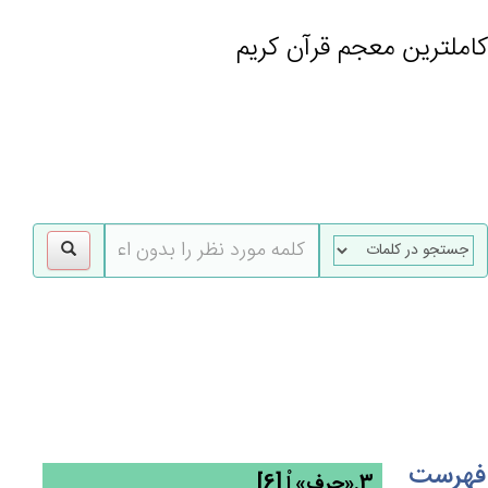
کاملترین معجم قرآن کریم
gle
tion
فهرست
3.«حرف» اْ [6]