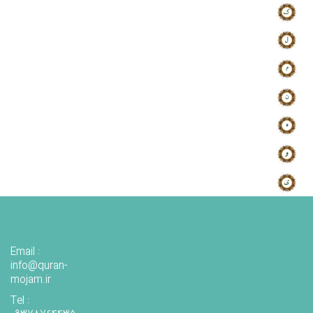
Email :
info@quran-
mojam.ir
Tel :