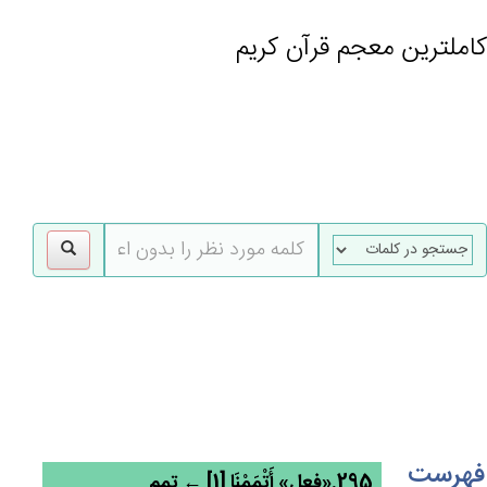
کاملترین معجم قرآن کریم
gle
tion
فهرست
295.«فعل» أَتْمَمْنَا [1] ← تمم