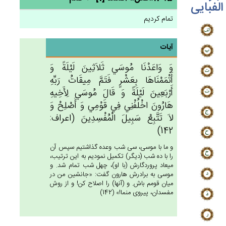
الفبایی
تمام کردیم
آیات
وَ وَاعَدْنَا مُوسَي‌ ثَلاَثِين‌َ لَيْلَة‌ً وَ
أَتْمَمْنَاهَا بِعَشْرٍ فَتَم‌َّ مِيقَات‌ُ رَبِّه‌ِ
أَرْبَعِين‌َ لَيْلَة‌ً وَ قَال‌َ مُوسَي‌ لِأَخِيه‌ِ
هَارُون‌َ اخْلُفْنِي‌ فِي‌ قَوْمِي‌ وَ أَصْلِح‌ْ وَ
لاَ تَتَّبِع‌ْ سَبِيل‌َ الْمُفْسِدِين‌َ (اعراف:
142)
و ما با موسى، سى شب وعده گذاشتيم سپس آن
را با ده شب (ديگر) تكميل نموديم به اين ترتيب،
ميعاد پروردگارش (با او)، چهل شب تمام شد. و
موسى به برادرش هارون گفت: «جانشين من در
ميان قومم باش. و (آنها) را اصلاح كن! و از روش
مفسدان، پيروى منما!» (142)