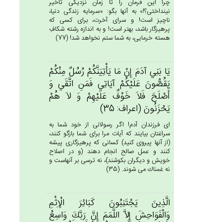
چرا اين فرمان را تا زمان نزديكى تأخير
نينداختى؟!» به آنها بگو: «سرمايه زندگى دنيا،
ناچيز است! و سراى آخرت، براى كسى كه
پرهيزگار باشد، بهتر است! و به اندازه رشته شكافِ
هسته خرمايى، به شما ستم نخواهد شد! (77)
يَا بَنِي‌ آدَم‌َ إِنْ مَا يَأْتِيَنَّكُم‌ْ رُسُل‌ٌ مِنْكُم‌ْ
يَقُصُّون‌َ عَلَيْكُم‌ْ آيَاتِي‌ فَمَن‌ِ اتَّقَي‌ وَ
أَصْلَح‌َ فَلاَ خَوْف‌ٌ عَلَيْهِم‌ْ وَ لاَ هُم‌ْ
يَحْزَنُون‌َ (اعراف: 35)
اى فرزندان آدم! اگر رسولانى از خود شما به
سراغتان بيايند كه آيات مرا براى شما بازگو كنند،
(از آنها پيروى كنيد) كسانى كه پرهيزگارى پيشه
كنند و عمل صالح انجام دهند (و در اصلاح
خويش و ديگران بكوشند)، نه ترسى بر آنهاست و
نه غمناك مى شوند. (35)
الَّذِين‌َ يَجْتَنِبُون‌َ كَبَائِرَ الْإِثْم‌ِ
وَالْفَوَاحِش‌َ إِلاَّ اللَّمَم‌َ إِن‌َّ رَبَّك‌َ وَاسِع‌ُ