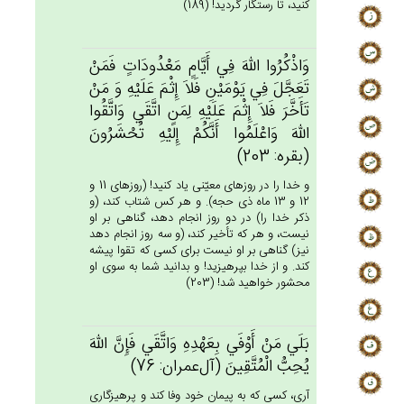
كنيد، تا رستگار گرديد! (189)
وَاذْكُرُوا الله‌َ فِي‌ أَيَّام‌ٍ مَعْدُودَات‌ٍ فَمَنْ‌
تَعَجَّل‌َ فِي‌ يَوْمَيْن‌ِ فَلاَ إِثْم‌َ عَلَيْه‌ِ وَ مَنْ‌
تَأَخَّرَ فَلاَ إِثْم‌َ عَلَيْه‌ِ لِمَن‌ِ اتَّقَي‌ وَاتَّقُوا
الله‌َ وَاعْلَمُوا أَنَّكُم‌ْ إِلَيْه‌ِ تُحْشَرُون‌َ
(بقره: 203)
و خدا را در روزهاى معيّنى ياد كنيد! (روزهاى 11 و
12 و 13 ماه ذى حجه). و هر كس شتاب كند، (و
ذكر خدا را) در دو روز انجام دهد، گناهى بر او
نيست، و هر كه تأخير كند، (و سه روز انجام دهد
نيز) گناهى بر او نيست براى كسى كه تقوا پيشه
كند. و از خدا بپرهيزيد! و بدانيد شما به سوى او
محشور خواهيد شد! (203)
بَلَي‌ مَن‌ْ أَوْفَي‌ بِعَهْدِه‌ِ وَاتَّقَي‌ فَإِن‌َّ الله‌َ
يُحِب‌ُّ الْمُتَّقِين‌َ (آل‌عمران: 76)
آرى، كسى كه به پيمان خود وفا كند و پرهيزگارى