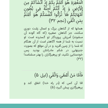
الْمَغْفِرَة‌ِ هُوَ أَعْلَم‌ُ بِكُم‌ْ إِذْ أَنْشَأَكُمْ‌ مِن‌َ
الْأَرْض‌ِ وَ إِذْ أَنْتُم‌ْ أَجِنَّة‌ٌ فِي‌ بُطُون‌ِ
أُمَّهَاتِكُم‌ْ فَلاَ تُزَكُّوا أَنْفُسَكُم‌ْ هُوَ أَعْلَم‌ُ
بِمَن‌ِ اتَّقَي‌ (نجم: 32)
همانها كه از گناهان بزرگ و اعمال زشت دورى
مى‏كنند، جز گناهان صغيره (كه گاه آلوده آن
مى‏شوند) آمرزش پروردگار تو گسترده است او
نسبت به شما از همه آگاهتر است از آن هنگام
كه شما را از زمين آفريد و در آن موقع كه بصورت
جنينهايى در شكم مادرانتان بوديد پس
خودستايى نكنيد، او پرهيزگاران را بهتر مى‏شناسد!
(32)
فَأَمَّا مَن‌ْ أَعْطَي‌ وَاتَّقَي‌ (ليل: 5)
امّا آن كس كه (در راه خدا) انفاق كند و
پرهيزگارى پيش گيرد، (5)