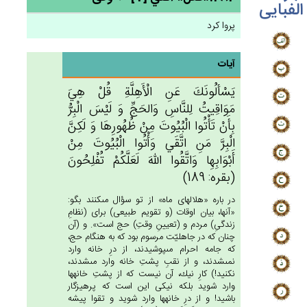
الفبایی
پروا کرد
آیات
يَسْألُونَك‌َ عَن‌ِ الْأَهِلَّة‌ِ قُل‌ْ هِي‌َ
مَوَاقِيت‌ُ لِلنَّاس‌ِ وَالحَج‌ِّ وَ لَيْس‌َ الْبِرُّ
بِأَنْ‌ تَأْتُوا الْبُيُوت‌َ مِن‌ْ ظُهُورِهَا وَ لَكِنَّ‌
الْبِرَّ مَن‌ِ اتَّقَي‌ وَأْتُوا الْبُيُوت‌َ مِنْ‌
أَبْوَابِهِا وَاتَّقُوا الله‌َ لَعَلَّكُم‌ْ تُفْلِحُون‌َ
(بقره: 189)
در باره «هلالهاى ماه» از تو سؤال مى‏كنند بگو:
«آنها، بيان اوقات (و تقويم طبيعى) براى (نظامِ
زندگىِ) مردم و (تعيينِ وقتِ) حج است». و (آن
چنان كه در جاهليّت مرسوم بود كه به هنگام حج،
كه جامه احرام مى‏پوشيدند، از درِ خانه وارد
نمى‏شدند، و از نقبِ پشتِ خانه وارد مى‏شدند،
نكنيد!) كارِ نيك، آن نيست كه از پشتِ خانه‏ها
وارد شويد بلكه نيكى اين است كه پرهيزگار
باشيد! و از درِ خانه‏ها وارد شويد و تقوا پيشه