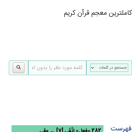
کاملترین معجم قرآن کریم
gle
tion
فهرست
282.«فعل» اتَّقَي‌ [7] ← وقی