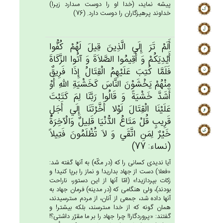
پيشه نمايد، (خدا او را دوست مى‏دارد زيرا)
خداوند پرهيزگاران را دوست دارد. (76)
أَلَم‌ْ تَرَ إِلَي‌ الَّذِين‌َ قِيل‌َ لَهُم‌ْ كُفُّوا
أَيْدِيَكُم‌ْ وَ أَقِيمُوا الصَّلاَة‌َ وَ آتُوا الزَّكَاة‌َ
فَلَمَّا كُتِب‌َ عَلَيْهِم‌ُ الْقِتَال‌ُ إِذَا فَرِيق‌ٌ
مِنْهُم‌ْ يَخْشَوْن‌َ النَّاس‌َ كَخَشْيَة‌ِ الله‌ِ أَوْ
أَشَدَّ خَشْيَة‌ً وَ قَالُوا رَبَّنَا لِم‌َ كَتَبْت‌َ
عَلَيْنَا الْقِتَال‌َ لَوْلا أَخَّرْتَنَا إِلَي‌ أَجَل‌ٍ
قَرِيب‌ٍ قُل‌ْ مَتَاع‌ُ الدُّنْيَا قَلِيل‌ٌ وَالْآخِرَة‌ُ
خَيْرٌ لِمَن‌ِ اتَّقَي‌ وَ لاَ تُظْلَمُون‌َ فَتِيلاً
(نساء: 77)
آيا نديدى كسانى را كه (در مكّه) به آنها گفته شد:
«فعلا) دست از جهاد بداريد! و نماز را برپا كنيد! و
زكات بپردازيد!» (امّا آنها از اين دستور، ناراحت
بودند)، ولى هنگامى كه (در مدينه) فرمان جهاد به
آنها داده شد، جمعى از آنان، از مردم مى‏ترسيدند،
همان گونه كه از خدا مى‏ترسند، بلكه بيشتر! و
گفتند: «پروردگارا! چرا جهاد را بر ما مقرّر داشتى؟!