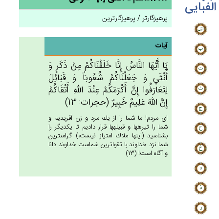
الفبایی
پرهیزگارتر / پرهیزگارترین
آیات
يَا أَيُّهَا النَّاس‌ُ إِنَّا خَلَقْنَاكُمْ‌ مِنْ‌ ذَكَرٍ وَ
أُنْثَي‌ وَ جَعَلْنَاكُم‌ْ شُعُوبَاً وَ قَبَائِل‌َ
لِتَعَارَفُوا إِن‌َّ أَكْرَمَكُم‌ْ عِنْدَ الله‌ِ أَتْقَاكُم‌ْ
إِن‌َّ الله‌َ عَلِيم‌ٌ خَبِيرٌ (حجرات: 13)
اى مردم! ما شما را از يك مرد و زن آفريديم و
شما را تيره‏ها و قبيله‏ها قرار داديم تا يكديگر را
بشناسيد (اينها ملاك امتياز نيست،) گرامى‏ترين
شما نزد خداوند با تقواترين شماست خداوند دانا
و آگاه است! (13)