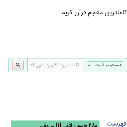
کاملترین معجم قرآن کریم
gle
tion
فهرست
280.«اسم » أَتْقَی [1] ← وقی