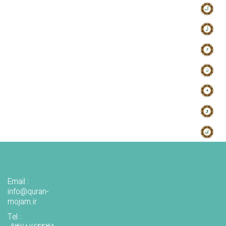
Email :
info@quran-
mojam.ir
Tel :