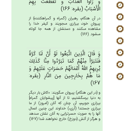
وَ رَأَوُا الْعَذَاب‌َ وَ تَقَطَّعَت‌ْ بِهِم‌ُ
الْأَسْبَاب‌ُ (بقره: 166)
در آن هنگام، رهبران (گمراه و گمراه‏كننده) از
پيروانِ خود، بيزارى مى‏جويند و كيفر خدا را
مشاهده مى‏كنند و دستشان از همه جا كوتاه
مى‏شود. (166)
وَ قَال‌َ الَّذِين‌َ اتَّبَعُوا لَوْ أَن‌َّ لَنَا كَرَّة‌ً
فَنَتَبَرَّأَ مِنْهُم‌ْ كَمَا تَبَرَّءُوا مِنَّا كَذَلِك‌َ
يُرِيهِم‌ُ الله‌ُ أَعْمَالَهُم‌ْ حَسَرَات‌ٍ عَلَيْهِم‌ْ وَ
مَا هُم‌ْ بِخَارِجِين‌َ مِن‌َ النَّارِ (بقره:
167)
و (در اين هنگام) پيروان مى‏گويند: «كاش بار ديگر
به دنيا برمى‏گشتيم، تا از آنها [پيشوايان گمراه‏]
بيزارى جوييم، آن چنان كه آنان (امروز) از ما
بيزارى جستند! (آرى،) خداوند اين چنين اعمال
آنها را به صورت حسرت‏زايى به آنان نشان مى‏دهد
و هرگز از آتش (دوزخ) خارج نخواهند شد! (167)