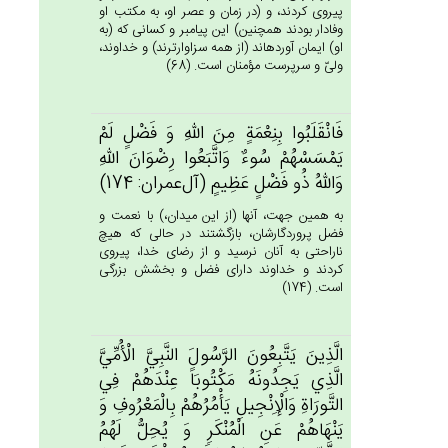
پيروى كردند، و (در زمان و عصر او، به مكتب او
وفادار بودند همچنين) اين پيامبر و كسانى كه (به
او) ايمان آورده‏اند (از همه سزاوارترند) و خداوند،
ولىّ و سرپرست مؤمنان است. (68)
فَانْقَلَبُوا بِنِعْمَة‌ٍ مِن‌َ الله‌ِ وَ فَضْل‌ٍ لَم‌ْ
يَمْسَسْهُم‌ْ سُوءٌ وَاتَّبَعُوا رِضْوَان‌َ الله‌ِ
وَالله‌ُ ذُو فَضْل‌ٍ عَظِيم‌ٍ (آل‌عمران: 174)
به همين جهت، آنها (از اين ميدان،) با نعمت و
فضل پروردگارشان، بازگشتند در حالى كه هيچ
ناراحتى به آنان نرسيد و از رضاى خدا، پيروى
كردند و خداوند داراى فضل و بخشش بزرگى
است. (174)
الَّذِين‌َ يَتَّبِعُون‌َ الرَّسُول‌َ النَّبِي‌َّ الْأُمِّي‌َّ
الَّذِي‌ يَجِدُونَه‌ُ مَكْتُوبَاً عِنْدَهُم‌ْ فِي‌
التَّورَاة‌ِ وَالْإِنْجِيل‌ِ يَأْمُرُهُمْ‌ بِالْمَعْرُوف‌ِ وَ
يَنْهَاهُم‌ْ عَن‌ِ الْمُنْكَرِ وَ يُحِل‌ُّ لَهُم‌ُ