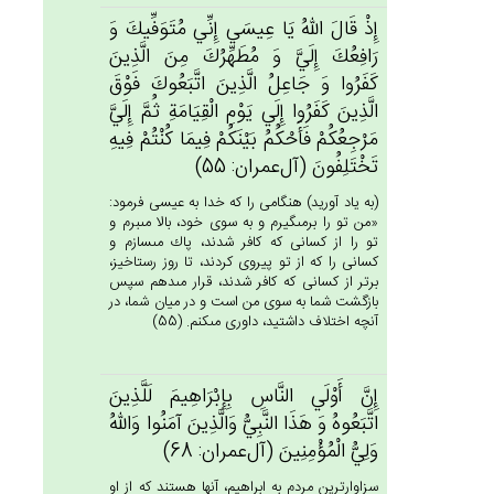
إِذْ قَال‌َ الله‌ُ يَا عِيسَي‌ إِنِّي‌ مُتَوَفِّيك‌َ وَ
رَافِعُك‌َ إِلَيَّ‌ وَ مُطَهِّرُك‌َ مِن‌َ الَّذِين‌َ
كَفَرُوا وَ جَاعِل‌ُ الَّذِين‌َ اتَّبَعُوك‌َ فَوْق‌َ
الَّذِين‌َ كَفَرُوا إِلَي‌ يَوْم‌ِ الْقِيَامَة‌ِ ثُم‌َّ إِلَيَّ‌
مَرْجِعُكُم‌ْ فَأَحْكُم‌ُ بَيْنَكُم‌ْ فِيمَا كُنْتُم‌ْ فِيه‌ِ
تَخْتَلِفُون‌َ (آل‌عمران: 55)
(به ياد آوريد) هنگامى را كه خدا به عيسى فرمود:
«من تو را برمى‏گيرم و به سوى خود، بالا مى‏برم و
تو را از كسانى كه كافر شدند، پاك مى‏سازم و
كسانى را كه از تو پيروى كردند، تا روز رستاخيز،
برتر از كسانى كه كافر شدند، قرار مى‏دهم سپس
بازگشت شما به سوى من است و در ميان شما، در
آنچه اختلاف داشتيد، داورى مى‏كنم. (55)
إِن‌َّ أَوْلَي‌ النَّاس‌ِ بِإِبْرَاهِيم‌َ لَلَّذِين‌َ
اتَّبَعُوه‌ُ وَ هَذَا النَّبِي‌ُّ وَالَّذِين‌َ آمَنُوا وَالله‌ُ
وَلِي‌ُّ الْمُؤْمِنِين‌َ (آل‌عمران: 68)
سزاوارترين مردم به ابراهيم، آنها هستند كه از او