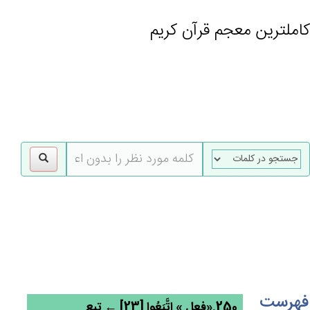
کاملترین معجم قرآن کریم
gle
tion
فهرست
250.«فعل » اتَّبَعُوا [23] ← تبع