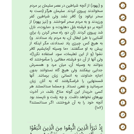
و (يهود) از آنچه شياطين در عصر سليمان بر مردم
مى‏خواندند پيروى كردند. سليمان هرگز (دست به
سحر نيالود و) كافر نشد ولى شياطين كفر
ورزيدند و به مردم سحر آموختند. و (نيز يهود) از
آنچه بر دو فرشته بابل «هاروت» و «ماروت»، نازل
شد پيروى كردند. (آن دو، راه سحر كردن را، براى
آشنايى با طرز ابطال آن، به مردم ياد مى‏دادند. و)
به هيچ كس چيزى ياد نمى‏دادند، مگر اينكه از
پيش به او مى‏گفتند: «ما وسيله آزمايشيم كافر
نشو! (و از اين تعليمات، سوء استفاده نكن!)»
ولى آنها از آن دو فرشته، مطالبى را مى‏آموختند كه
بتوانند به وسيله آن، ميان مرد و همسرش
جدايى بيفكنند ولى هيچ گاه نمى‏توانند بدون
اجازه خداوند، به انسانى زيان برسانند. آنها
قسمتهايى را فرامى‏گرفتند كه به آنان زيان
مى‏رسانيد و نفعى نمى‏داد. و مسلما مى‏دانستند هر
كسى خريدار اين گونه متاع باشد، در آخرت
بهره‏اى نخواهد داشت. و چه زشت و ناپسند بود
آنچه خود را به آن فروختند، اگر مى‏دانستند!!
(102)
إِذْ تَبَرَّأَ الَّذِين‌َ اتُّبِعُوا مِن‌َ الَّذِين‌َ اتَّبَعُوْا