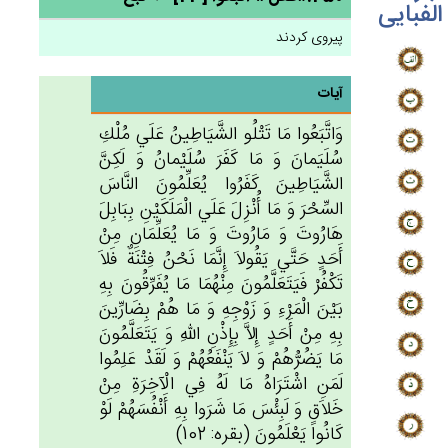
الفبایی
پیروی کردند
آیات
وَاتَّبَعُوا مَا تَتْلُو الشَّيَاطِين‌ُ عَلَي‌ مُلْك‌ِ
سُلَيَمان‌َ وَ مَا كَفَرَ سُلَيْمان‌ُ وَ لَكِنَّ‌
الشَّيَاطِين‌َ كَفَرُوا يُعَلِّمُون‌َ النَّاس‌َ
السِّحْرَ وَ مَا أُنْزِل‌َ عَلَي‌ الْمَلَكَيْن‌ِ بِبَابِل‌َ
هَارُوت‌َ وَ مَارُوت‌َ وَ مَا يُعَلِّمَان‌ِ مِن‌ْ
أَحَدٍ حَتَّي‌ يَقُولاَ إِنَّمَا نَحْن‌ُ فِتْنَة‌ٌ فَلاَ
تَكْفُرْ فَيَتَعَلَّمُون‌َ مِنْهُمَا مَا يُفَرِّقُون‌َ بِه‌ِ
بَيْن‌َ الْمَرْءِ وَ زَوْجِه‌ِ وَ مَا هُم‌ْ بِضَارِّين‌َ
بِه‌ِ مِن‌ْ أَحَدٍ إِلاَّ بِإِذْن‌ِ الله‌ِ وَ يَتَعَلَّمُون‌َ
مَا يَضُرُّهُم‌ْ وَ لاَ يَنْفَعُهُم‌ْ وَ لَقَدْ عَلِمُوا
لَمَن‌ِ اشْتَرَاه‌ُ مَا لَه‌ُ فِي‌ الْآخِرَة‌ِ مِن‌ْ
خَلاَق‌ٍ وَ لَبِئْس‌َ مَا شَرَوا بِه‌ِ أَنْفُسَهُم‌ْ لَوْ
كَانُوا يَعْلَمُون‌َ (بقره: 102)