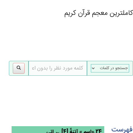
کاملترین معجم قرآن کریم
gle
tion
فهرست
24.«اسم » آتِيَة‌ٌ [4] ← اتی