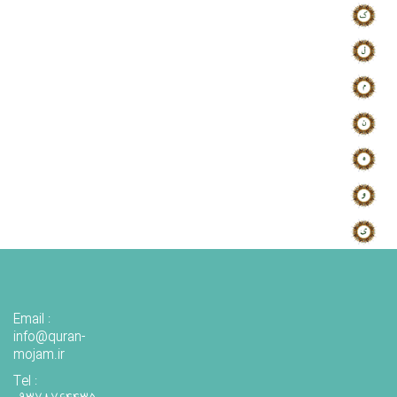
Email :
info@quran-
mojam.ir
Tel :