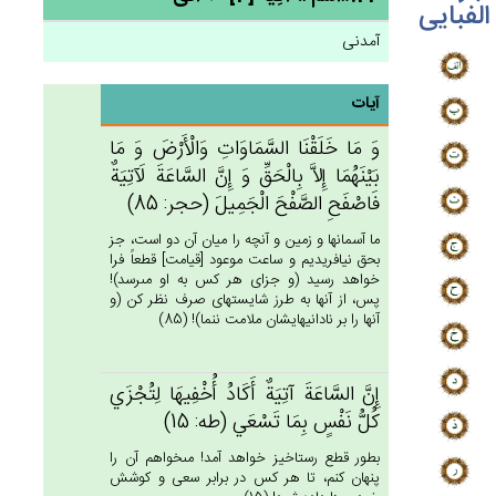
الفبایی
آمدنی
آیات
وَ مَا خَلَقْنَا السَّمَاوَات‌ِ وَالْأَرْض‌َ وَ مَا
بَيْنَهُمَا إِلاَّ بِالْحَق‌ِّ وَ إِن‌َّ السَّاعَة‌َ لَآتِيَة‌ٌ
فَاصْفَح‌ِ الصَّفْح‌َ الْجَمِيل‌َ (حجر: 85)
ما آسمانها و زمين و آنچه را ميان آن دو است، جز
بحق نيافريديم و ساعت موعود [قيامت‏] قطعاً فرا
خواهد رسيد (و جزاى هر كس به او مى‏رسد)!
پس، از آنها به طرز شايسته‏اى صرف نظر كن (و
آنها را بر نادانيهايشان ملامت ننما)! (85)
إِن‌َّ السَّاعَة‌َ آتِيَة‌ٌ أَكَادُ أُخْفِيهَا لِتُجْزَي‌
كُل‌ُّ نَفْس‌ٍ بِمَا تَسْعَي‌ (طه: 15)
بطور قطع رستاخيز خواهد آمد! مى‏خواهم آن را
پنهان كنم، تا هر كس در برابر سعى و كوشش