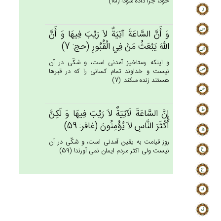
خود، جزا داده شود! (15)
وَ أَن‌َّ السَّاعَة‌َ آتِيَة‌ٌ لاَ رَيْب‌َ فِيهَا وَ أَن‌َّ
الله‌َ يَبْعَث‌ُ مَنْ‌ فِي‌ الْقُبُورِ (حج: 7)
و اينكه رستاخيز آمدنى است، و شكّى در آن
نيست و خداوند تمام كسانى را كه در قبرها
هستند زنده مى‏كند. (7)
إِن‌َّ السَّاعَة‌َ لَآتِيَة‌ٌ لاَ رَيْب‌َ فِيهَا وَ لَكِنَّ‌
أَكْثَرَ النَّاس‌ِ لاَ يُؤْمِنُون‌َ (غافر: 59)
روز قيامت به يقين آمدنى است، و شكّى در آن
نيست ولى اكثر مردم ايمان نمى آورند! (59)