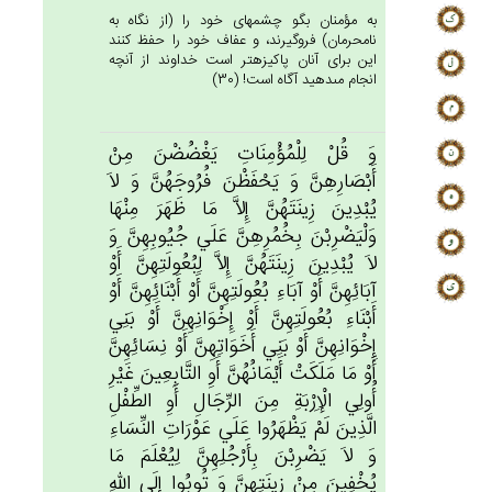
به مؤمنان بگو چشمهاى خود را (از نگاه به
نامحرمان) فروگيرند، و عفاف خود را حفظ كنند
اين براى آنان پاكيزه‏تر است خداوند از آنچه
انجام مى‏دهيد آگاه است! (30)
وَ قُلْ‌ لِلْمُؤْمِنَات‌ِ يَغْضُضْن‌َ مِن‌ْ
أَبْصَارِهِن‌َّ وَ يَحْفَظْن‌َ فُرُوجَهُن‌َّ وَ لاَ
يُبْدِين‌َ زِينَتَهُن‌َّ إِلاَّ مَا ظَهَرَ مِنْهَا
وَلْيَضْرِبْن‌َ بِخُمُرِهِن‌َّ عَلَي‌ جُيُوبِهِن‌َّ وَ
لاَ يُبْدِين‌َ زِينَتَهُن‌َّ إِلاَّ لِبُعُولَتِهِن‌َّ أَوْ
آبَائِهِن‌َّ أَوْ آبَاءِ بُعُولَتِهِن‌َّ أَوْ أَبْنَائِهِن‌َّ أَوْ
أَبْنَاءِ بُعُولَتِهِن‌َّ أَوْ إِخْوَانِهِن‌َّ أَوْ بَنِي‌
إِخْوَانِهِن‌َّ أَوْ بَنِي‌ أَخَوَاتِهِن‌َّ أَوْ نِسَائِهِن‌َّ
أَوْ مَا مَلَكَت‌ْ أَيْمَانُهُن‌َّ أَوِ التَّابِعِين‌َ غَيْرِ
أُولِي‌ الْإِرْبَة‌ِ مِن‌َ الرِّجَال‌ِ أَوِ الطِّفْل‌ِ
الَّذِين‌َ لَم‌ْ يَظْهَرُوا عَلَي‌ عَوْرَات‌ِ النِّسَاءِ
وَ لاَ يَضْرِبْن‌َ بِأَرْجُلِهِن‌َّ لِيُعْلَم‌َ مَا
يُخْفِين‌َ مِنْ‌ زِينَتِهِن‌َّ وَ تُوبُوا إِلَي‌ الله‌ِ