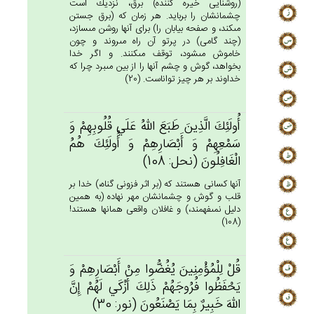
(روشنايى خيره كننده) برق، نزديك است
چشمانشان را بربايد. هر زمان كه (برق جستن
مى‏كند، و صفحه بيابان را) براى آنها روشن مى‏سازد،
(چند گامى) در پرتو آن راه مى‏روند و چون
خاموش مى‏شود، توقف مى‏كنند. و اگر خدا
بخواهد، گوش و چشم آنها را از بين مى‏برد چرا كه
خداوند بر هر چيز تواناست. (20)
أُولَئِك‌َ الَّذِين‌َ طَبَع‌َ الله‌ُ عَلَي‌ قُلُوبِهِم‌ْ وَ
سَمْعِهِم‌ْ وَ أَبْصَارِهِم‌ْ وَ أُولَئِك‌َ هُم‌ُ
الْغَافِلُون‌َ (نحل: 108)
آنها كسانى هستند كه (بر اثر فزونى گناه،) خدا بر
قلب و گوش و چشمانشان مهر نهاده (به همين
دليل نمى‏فهمند،) و غافلان واقعى همانها هستند!
(108)
قُلْ‌ لِلْمُؤْمِنِين‌َ يُغُضُّوا مِن‌ْ أَبْصَارِهِم‌ْ وَ
يَحْفَظُوا فُرُوجَهُم‌ْ ذَلِك‌َ أَزْكَي‌ لَهُم‌ْ إِن‌َّ
الله‌َ خَبِيرٌ بِمَا يَصْنَعُون‌َ (نور: 30)