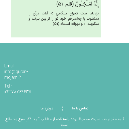
إِنَّه‌ُ لَمَـجْنُون‌ٌ (قلم: 51)
نزديك است كافران هنگامى كه آيات قرآن را
مى‏شنوند با چشم‏زخم خود تو را از بين ببرند، و
مى‏گويند: «او ديوانه است!» (51)
Email :
info@quran-
mojam.ir
Tel :
09378764435
تماس با ما
درباره ما
¦
کلیه حقوق وب سایت محفوظ بوده واستفاده از مطالب آن با ذکر منبع بلا مانع
است