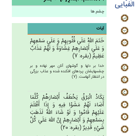
الفبایی
چشم ها
آیات
خَتَم‌َ الله‌ُ عَلَي‌ قُلُوبِهِم‌ْ وَ عَلَي‌ سَمْعِهِم‌ْ
وَ عَلَي‌ أَبْصَارِهِم‌ْ غِشَاوَة‌ٌ وَ لَهُم‌ْ عَذَاب‌ٌ
عَظِيم‌ٌ (بقره: 7)
خدا بر دلها و گوشهاى آنان مهر نهاده و بر
چشمهايشان پرده‏اى افكنده شده و عذاب بزرگى
در انتظار آنهاست. (7)
يَكَادُ الْبَرْق‌ُ يَخْطَف‌ُ أَبْصَارَهُم‌ْ كُلَّمَا
أَضَاءَ لَهُم‌ْ مَشَوْا فِيه‌ِ وَ إِذَا أَظْلَم‌َ
عَلَيْهِم‌ْ قَامُوا وَ لَوْ شَاءَ الله‌ُ لَذَهَب‌َ
بِسَمْعِهِم‌ْ وَ أَبْصَارِهِم‌ْ إِن‌َّ الله‌َ عَلَي‌ كُل‌ِّ
شَي‌ْءٍ قَدِيرٌ (بقره: 20)