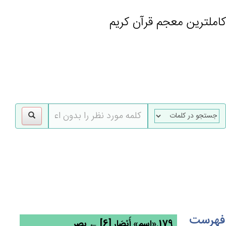
کاملترین معجم قرآن کریم
gle
tion
فهرست
179.«اسم» أَبْصَارِ [6] ← بصر