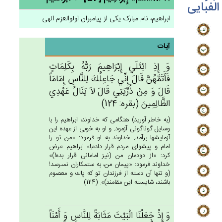
الفبایی
ابراهیم، نام مبارک یکی از پیامبران اولوالعزم الهی
آیات
وَ إِذِ ابْتَلَي‌ إِبْرَاهِيم‌َ رَبُّه‌ُ بِكَلِمَات‌ٍ
فَأَتَمَّهُن‌َّ قَال‌َ إِنِّي‌ جَاعِلُك‌َ لِلنَّاس‌ِ إِمَامَاً
قَال‌َ وَ مِن‌ْ ذُرِّيَتِي‌ قَال‌َ لاَ يَنَال‌ُ عَهْدِي‌
الظَّالِمِين‌َ (بقره: 124)
(به خاطر آوريد) هنگامى كه خداوند، ابراهيم را با
وسايل گوناگونى آزمود. و او به خوبى از عهده اين
آزمايشها برآمد. خداوند به او فرمود: «من تو را
امام و پيشواى مردم قرار دادم!» ابراهيم عرض
كرد: «از دودمان من (نيز امامانى قرار بده!)»
خداوند فرمود: «پيمان من، به ستمكاران نمى‏رسد!
(و تنها آن دسته از فرزندان تو كه پاك و معصوم
باشند، شايسته اين مقامند)». (124)
وَ إِذْ جَعَلْنَا الْبَيْت‌َ مَثَابَة‌ً لِلنَّاس‌ِ وَ أَمْنَاً