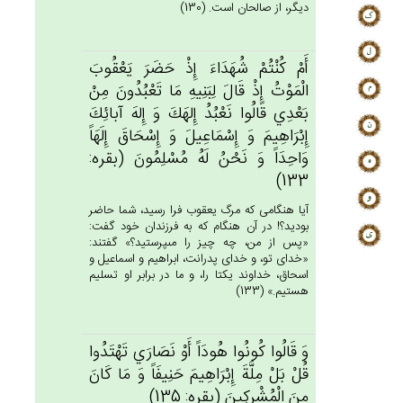
ديگر، از صالحان است. (130)
أَم‌ْ كُنْتُم‌ْ شُهَدَاءَ إِذْ حَضَرَ يَعْقُوب‌َ
الْمَوْت‌ُ إِذْ قَال‌َ لِبَنِيه‌ِ مَا تَعْبُدُون‌َ مِنْ‌
بَعْدِي‌ قَالُوا نَعْبُدُ إِلهَك‌َ وَ إِله‌َ آبائِك‌َ
إِبْرَاهِيم‌َ وَ إِسْمَاعِيل‌َ وَ إِسْحَاق‌َ إِلَهَاً
وَاحِدَاً وَ نَحْن‌ُ لَه‌ُ مُسْلِمُون‌َ (بقره:
133)
آيا هنگامى كه مرگ يعقوب فرا رسيد، شما حاضر
بوديد؟! در آن هنگام كه به فرزندان خود گفت:
«پس از من، چه چيز را مى‏پرستيد؟» گفتند:
«خداى تو، و خداى پدرانت، ابراهيم و اسماعيل و
اسحاق، خداوند يكتا را، و ما در برابر او تسليم
هستيم.» (133)
وَ قَالُوا كُونُوا هُودَاً أَوْ نَصَارَي‌ تَهْتَدُوا
قُل‌ْ بَل‌ْ مِلَّة‌َ إِبْرَاهِيم‌َ حَنِيفَاً وَ مَا كَان‌َ
مِن‌َ الْمُشْرِكِين‌َ (بقره: 135)