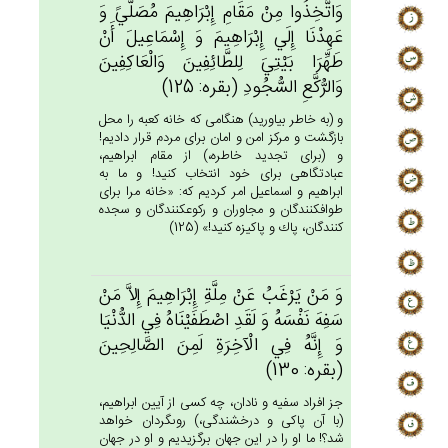
وَاتَّخِذُوا مِن‌ْ مَقَام‌ِ إِبْرَاهِيم‌َ مُصَلَّيً‌ وَ
عَهِدْنَا إِلَي‌ إِبْرَاهِيم‌َ وَ إِسْمَاعِيل‌َ أَنْ‌
طَهِّرَا بَيْتِي‌َ لِلطَّائِفِين‌َ وَالْعَاكِفِين‌َ
وَالرُّكَّع‌ِ السُّجُودِ (بقره: 125)
و (به خاطر بياوريد) هنگامى كه خانه كعبه را محل
بازگشت و مركز امن و امان براى مردم قرار داديم!
و (براى تجديد خاطره،) از مقام ابراهيم،
عبادتگاهى براى خود انتخاب كنيد! و ما به
ابراهيم و اسماعيل امر كرديم كه: «خانه مرا براى
طواف‏كنندگان و مجاوران و ركوع‏كنندگان و سجده
كنندگان، پاك و پاكيزه كنيد!» (125)
وَ مَنْ‌ يَرْغَب‌ُ عَنْ‌ مِلَّة‌ِ إِبْرَاهِيم‌َ إِلاَّ مَنْ‌
سَفِه‌َ نَفْسَه‌ُ وَ لَقَدِ اصْطَفَيْنَاه‌ُ فِي‌ الدُّنْيَا
وَ إِنَّه‌ُ فِي‌ الْآخِرَة‌ِ لَمِن‌َ الصَّالِحِين‌َ
(بقره: 130)
جز افراد سفيه و نادان، چه كسى از آيين ابراهيم،
(با آن پاكى و درخشندگى،) روى‏گردان خواهد
شد؟! ما او را در اين جهان برگزيديم و او در جهان