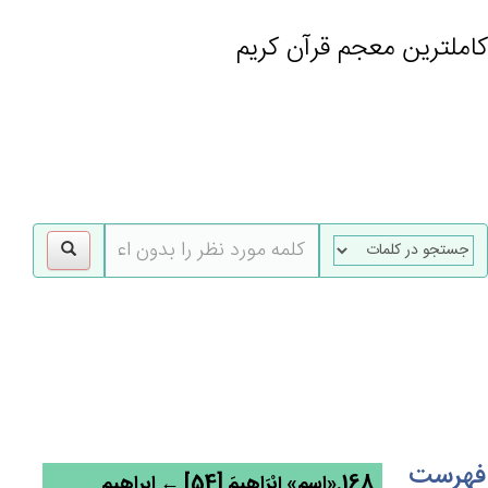
کاملترین معجم قرآن کریم
gle
tion
فهرست
168.«اسم» إِبْرَاهِيم‌َ [54] ← ابراهیم