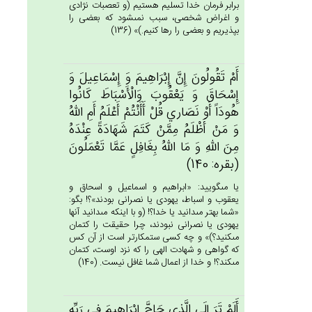
برابر فرمان خدا تسليم هستيم (و تعصبات نژادى
و اغراض شخصى، سبب نمى‏شود كه بعضى را
بپذيريم و بعضى را رها كنيم.)» (136)
أَم‌ْ تَقُولُون‌َ إِن‌َّ إِبْرَاهِيم‌َ وَ إِسْمَاعِيل‌َ وَ
إِسْحَاق‌َ وَ يَعْقُوب‌َ وَالْأَسْبَاط‌َ كَانُوا
هُودَاً أَوْ نَصَاري‌ قُل‌ْ أَأَنْتُم‌ْ أَعْلَم‌ُ أَم‌ِ الله‌ُ
وَ مَن‌ْ أَظْلَم‌ُ مِمَّن‌ْ كَتَم‌َ شَهَادَة‌ً عِنْدَه‌ُ
مِن‌َ الله‌ِ وَ مَا الله‌ُ بِغَافِل‌ٍ عَمَّا تَعْمَلُون‌َ
(بقره: 140)
يا مى‏گوييد: «ابراهيم و اسماعيل و اسحاق و
يعقوب و اسباط، يهودى يا نصرانى بودند»؟! بگو:
«شما بهتر مى‏دانيد يا خدا؟! (و با اينكه مى‏دانيد آنها
يهودى يا نصرانى نبودند، چرا حقيقت را كتمان
مى‏كنيد؟)» و چه كسى ستمكارتر است از آن كس
كه گواهى و شهادت الهى را كه نزد اوست، كتمان
مى‏كند؟! و خدا از اعمال شما غافل نيست. (140)
أَلَم‌ْ تَرَ إِلَي‌ الَّذِي‌ حَاج‌َّ إِبْرَاهِيم‌َ فِي‌ رَبِّه‌ِ