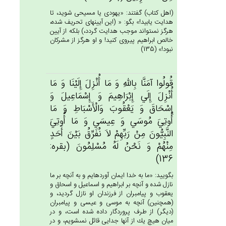
(اهل كتاب) گفتند: «يهودى يا مسيحى شويد، تا
هدايت يابيد!» بگو: « (اين آيينهاى تحريف شده،
هرگز نمى‏تواند موجب هدايت گردد،) بلكه از آيين
خالص ابراهيم پيروى كنيد! و او هرگز از مشركان
نبود!» (135)
قُولُوا آمَنَّا بِالله‌ِ وَ مَا أُنْزِل‌َ إِلَيْنَا وَ مَا
أُنْزِل‌َ إِلَي‌ إِبْرَاهِيم‌َ وَ إِسْمَاعِيل‌َ وَ
إِسْحَاق‌َ وَ يَعْقُوب‌َ وَالْأَسْبَاط‌ِ وَ مَا
أُوتِي‌َ مُوسَي‌ وَ عِيسَي‌ وَ مَا أُوتِي‌َ
النَّبِيُّون‌َ مِنْ‌ رَبِّهِم‌ْ لاَ نُفَرِّق‌ُ بَيْن‌َ أَحَدٍ
مِنْهُم‌ْ وَ نَحْن‌ُ لَه‌ُ مُسْلِمُون‌َ (بقره:
136)
بگوييد: «ما به خدا ايمان آورده‏ايم و به آنچه بر ما
نازل شده و آنچه بر ابراهيم و اسماعيل و اسحاق و
يعقوب و پيامبران از فرزندان او نازل گرديد، و
(همچنين) آنچه به موسى و عيسى و پيامبران
(ديگر) از طرف پروردگار داده شده است، و در
ميان هيچ يك از آنها جدايى قائل نمى‏شويم، و در