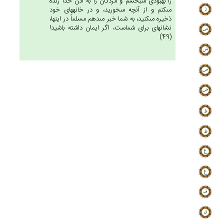
را بهبودى مى‏بخشم و مردگان را به اذن خدا زنده
مى‏كنم و از آنچه مى‏خوريد، و در خانه‏هاى خود
ذخيره مى‏كنيد، به شما خبر مى‏دهم مسلماً در اينها،
نشانه‏اى براى شماست، اگر ايمان داشته باشيد!
(49)