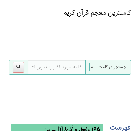
کاملترین معجم قرآن کریم
gle
tion
فهرست
165.«فعل » أُبْرِئُ [1] ← برا