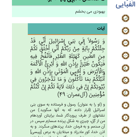
الفبایی
بهبودی می بخشم
آیات
وَ رَسُولاً إِلَي‌ بَنِي‌ إِسْرَائِيل‌َ أَنِّي‌ قَدْ
جِئْتُكُمْ‌ بِآيَة‌ٍ مِنْ‌ رَبِّكُم‌ْ أَنِّي‌ أَخْلُق‌ُ لَكُمْ‌
مِن‌َ الطِّين‌ِ كَهَيْئَة‌ِ الطَّيْرِ فَأَنْفُخ‌ُ فِيه‌ِ
فَيَكُون‌ُ طَيْرَاً بِإِذْن‌ِ الله‌ِ وَ أُبْرِئ‌ُ الْأَكْمَه‌َ
وَالْأَبْرَص‌َ وَ أُحْيِي‌ الْمَوْتَي‌ بِإِذْن‌ِ الله‌ِ وَ
أُنَبِّئُكُمْ‌ بِمَا تَأْكُلُون‌َ وَ مَا تَدَّخِرُون‌َ فِي‌
بُيُوتِكُم‌ْ إِن‌َّ فِي‌ ذَلِك‌َ لَآيَة‌ً لَكُم‌ْ إِن‌ْ كُنْتُم‌ْ
مُؤْمِنِين‌َ (آل‌عمران: 49)
و (او را به عنوان) رسول و فرستاده به سوى بنى
اسرائيل (قرار داده، كه به آنها مى‏گويد:) من
نشانه‏اى از طرف پروردگار شما، برايتان آورده‏ام
من از گِل، چيزى به شكل پرنده مى‏سازم سپس در
آن مى‏دمم و به فرمان خدا، پرنده‏اى مى‏گردد. و به
اذن خدا، كورِ مادرزاد و مبتلايان به برص [پيسى‏]