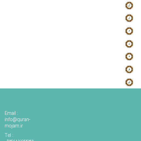
Email :
info@quran-
mojam.ir
Tel :