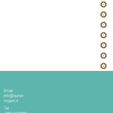
Email :
info@quran-
mojam.ir
Tel :