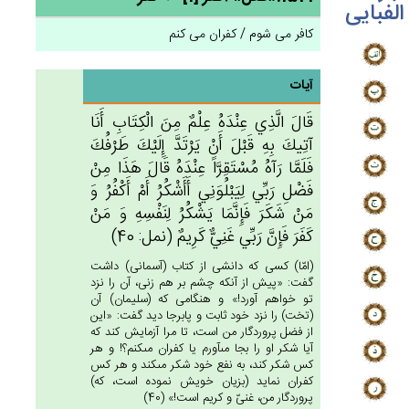
الفبایی
کافر می شوم / کفران می کنم
آیات
قَال‌َ الَّذِي‌ عِنْدَه‌ُ عِلْم‌ٌ مِن‌َ الْكِتَاب‌ِ أَنَا
آتِيك‌َ بِه‌ِ قَبْل‌َ أَنْ‌ يَرْتَدَّ إِلَيْك‌َ طَرْفُك‌َ
فَلَمَّا رَآه‌ُ مُسْتَقِرَّاً عِنْدَه‌ُ قَال‌َ هَذَا مِنْ‌
فَضْل‌ِ رَبِّي‌ لِيَبْلُوَنِي‌ أَأَشْكُرُ أَمْ‌ أَكْفُرُ وَ
مَنْ‌ شَكَرَ فَإِنَّمَا يَشْكُرُ لِنَفْسِه‌ِ وَ مَنْ‌
كَفَرَ فَإِن‌َّ رَبِّي‌ غَنِي‌ٌّ كَرِيم‌ٌ (نمل: 40)
(امّا) كسى كه دانشى از كتاب (آسمانى) داشت
گفت: «پيش از آنكه چشم بر هم زنى، آن را نزد
تو خواهم آورد!» و هنگامى كه (سليمان) آن
(تخت) را نزد خود ثابت و پابرجا ديد گفت: «اين
از فضل پروردگار من است، تا مرا آزمايش كند كه
آيا شكر او را بجا مى‏آورم يا كفران مى‏كنم؟! و هر
كس شكر كند، به نفع خود شكر مى‏كند و هر كس
كفران نمايد (بزيان خويش نموده است، كه)
پروردگار من، غنىّ و كريم است!» (40)