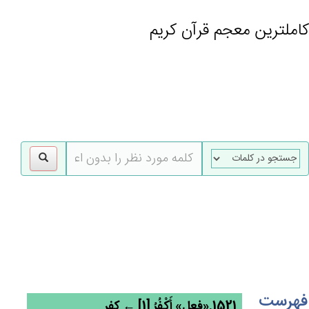
کاملترین معجم قرآن کریم
gle
tion
فهرست
1521.«فعل» أَكْفُرُ [1] ← کفر