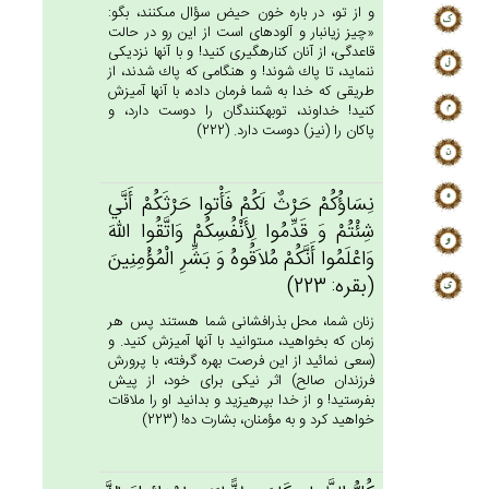
و از تو، در باره خون حيض سؤال مى‏كنند، بگو:
«چيز زيانبار و آلوده‏اى است از اين رو در حالت
قاعدگى، از آنان كناره‏گيرى كنيد! و با آنها نزديكى
ننمايد، تا پاك شوند! و هنگامى كه پاك شدند، از
طريقى كه خدا به شما فرمان داده، با آنها آميزش
كنيد! خداوند، توبه‏كنندگان را دوست دارد، و
پاكان را (نيز) دوست دارد. (222)
نِسَاؤُكُم‌ْ حَرْث‌ٌ لَكُم‌ْ فَأْتوا حَرْثَكُم‌ْ أَنَّي‌
شِئْتُم‌ْ وَ قَدِّمُوا لِأَنْفُسِكُم‌ْ وَاتَّقُوا الله‌َ
وَاعْلَمُوا أَنَّكُم‌ْ مُلاَقُوه‌ُ وَ بَشِّرِ الْمُؤْمِنِين‌َ
(بقره: 223)
زنان شما، محل بذرافشانى شما هستند پس هر
زمان كه بخواهيد، مى‏توانيد با آنها آميزش كنيد. و
(سعى نمائيد از اين فرصت بهره گرفته، با پرورش
فرزندان صالح) اثر نيكى براى خود، از پيش
بفرستيد! و از خدا بپرهيزيد و بدانيد او را ملاقات
خواهيد كرد و به مؤمنان، بشارت ده! (223)