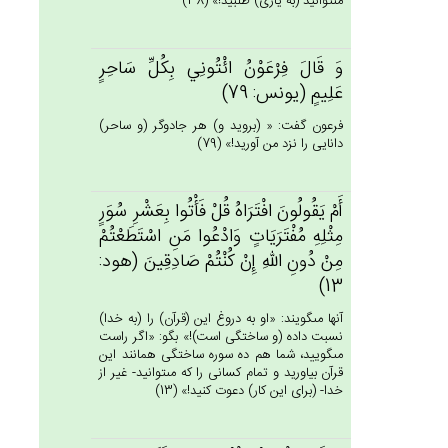
مى‏توانيد (به يارى) طلبيد!» (38)
وَ قَال‌َ فِرْعَوْن‌ُ ائْتُونِي‌ بِكُل‌ِّ سَاحِرٍ
عَلِيم‌ٍ (يونس: 79)
فرعون گفت: « (برويد و) هر جادوگر (و ساحر)
دانايى را نزد من آوريد!» (79)
أَم‌ْ يَقُولُون‌َ افْتَرَاه‌ُ قُل‌ْ فَأْتُوا بِعَشْرِ سُوَرٍ
مِثْلِه‌ِ مُفْتَرَيَات‌ٍ وَادْعُوا مَن‌ِ اسْتَطَعْتُمْ‌
مِنْ‌ دُون‌ِ الله‌ِ إِنْ‌ كُنْتُم‌ْ صَادِقِين‌َ (هود:
13)
آنها مى‏گويند: «او به دروغ اين (قرآن) را (به خدا)
نسبت داده (و ساختگى است)!» بگو: «اگر راست
مى‏گوييد، شما هم ده سوره ساختگى همانند اين
قرآن بياوريد و تمام كسانى را كه مى‏توانيد- غير از
خدا- (براى اين كار) دعوت كنيد!» (13)