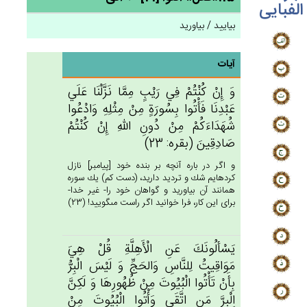
الفبایی
بیایید / بیاورید
آیات
وَ إِن‌ْ كُنْتُم‌ْ فِي‌ رَيْب‌ٍ مِمَّا نَزَّلْنَا عَلَي‌
عَبْدِنَا فَأْتُوا بِسُورَة‌ٍ مِنْ‌ مِثْلِه‌ِ وَادْعُوا
شُهَدَاءَكُم‌ْ مِن‌ْ دُون‌ِ الله‌ِ إِن‌ْ كُنْتُم‌ْ
صَادِقِين‌َ (بقره: 23)
و اگر در باره آنچه بر بنده خود [پيامبر] نازل
كرده‏ايم شك و ترديد داريد، (دست كم) يك سوره
همانند آن بياوريد و گواهان خود را- غير خدا-
براى اين كار، فرا خوانيد اگر راست مى‏گوييد! (23)
يَسْألُونَك‌َ عَن‌ِ الْأَهِلَّة‌ِ قُل‌ْ هِي‌َ
مَوَاقِيت‌ُ لِلنَّاس‌ِ وَالحَج‌ِّ وَ لَيْس‌َ الْبِرُّ
بِأَنْ‌ تَأْتُوا الْبُيُوت‌َ مِن‌ْ ظُهُورِهَا وَ لَكِنَّ‌
الْبِرَّ مَن‌ِ اتَّقَي‌ وَأْتُوا الْبُيُوت‌َ مِنْ‌