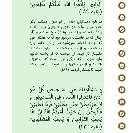
أَبْوَابِهِا وَاتَّقُوا الله‌َ لَعَلَّكُم‌ْ تُفْلِحُون‌َ
(بقره: 189)
در باره «هلالهاى ماه» از تو سؤال مى‏كنند بگو:
«آنها، بيان اوقات (و تقويم طبيعى) براى (نظامِ
زندگىِ) مردم و (تعيينِ وقتِ) حج است». و (آن
چنان كه در جاهليّت مرسوم بود كه به هنگام حج،
كه جامه احرام مى‏پوشيدند، از درِ خانه وارد
نمى‏شدند، و از نقبِ پشتِ خانه وارد مى‏شدند،
نكنيد!) كارِ نيك، آن نيست كه از پشتِ خانه‏ها
وارد شويد بلكه نيكى اين است كه پرهيزگار
باشيد! و از درِ خانه‏ها وارد شويد و تقوا پيشه
كنيد، تا رستگار گرديد! (189)
وَ يَسْأَلُونَك‌َ عَن‌ِ المَـحِيض‌ِ قُل‌ْ هُوَ
أَذَي‌ً فَاعْتَزِلُوا النِّسَاءَ فِي‌ الْمَـحِيض‌ِ وَ
لاَ تَقْرَبُوهُن‌َّ حَتَّي‌ يَطْهُرْن‌َ فَإِذَا تَطَهَّرْن‌َ
فَأْتُوهُن‌َّ مِن‌ْ حَيْث‌ُ أَمَرَكُم‌ُ الله‌ُ إِن‌َّ الله‌َ
يُحِب‌ُّ التَّوَّابِين‌َ وَ يُحِب‌ُّ الْمُتَطَهِّرِين‌َ
(بقره: 222)