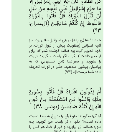
كُل‌ُّ الطَّعام‌ِ كَان‌َ حِلاًّ لِبَنِي‌ إِسْرَائِيل‌َ إِلاَّ
مَا حَرَّم‌َ إِسْرَائِيل‌ُ عَلَي‌ نَفْسِه‌ِ مِنْ‌ قَبْل‌ِ
أَنْ‌ تُنَزَّل‌َ التَّوْرَاة‌ُ قُل‌ْ فَأْتُوا بِالتَّوْرَاة‌ِ
فَاتْلُوهَا إِنْ‌ كُنْتُم‌ْ صَادِقِين‌َ (آل‌عمران:
93)
همه غذاها (ى پاك) بر بنى اسرائيل حلال بود، جز
آنچه اسرائيل (يعقوب)، پيش از نزول تورات، بر
خود تحريم كرده بود (مانند گوشت شتر كه براى
او ضرر داشت.) بگو: «اگر راست مى‏گوييد تورات
را بياوريد و بخوانيد! (اين نسبتهايى كه به
پيامبران پيشين مى‏دهيد، حتّى در تورات تحريف
شده شما نيست!)» (93)
أَم‌ْ يَقُولُون‌َ افْتَرَاه‌ُ قُل‌ْ فَأْتُوا بِسُورَة‌ٍ
مِثْلِه‌ِ وَادْعُوا مَن‌ِ اسْتَطَعْتُمْ‌ مِنْ‌ دُون‌ِ
الله‌ِ إِنْ‌ كُنْتُم‌ْ صَادِقِين‌َ (يونس: 38)
آيا آنها مى‏گويند: «او قرآن را بدروغ به خدا نسبت
داده است»؟! بگو: «اگر راست مى گوييد، يك
سوره همانند آن بياوريد و غير از خدا، هر كس را