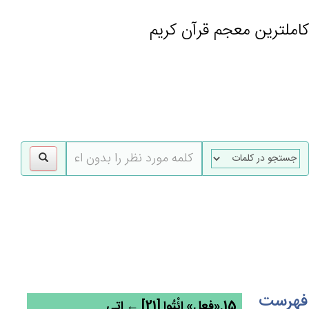
کاملترین معجم قرآن کریم
gle
tion
فهرست
15.«فعل» ائْتُوا [21] ← اتی