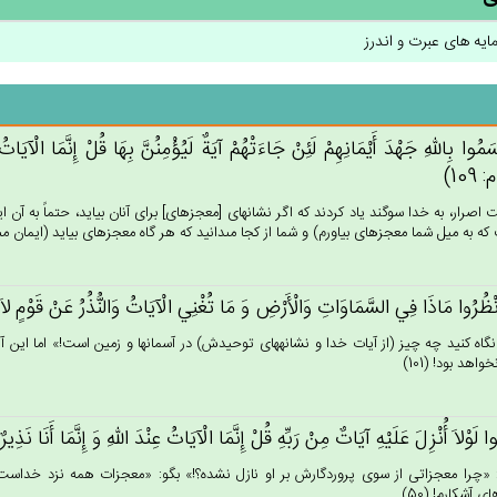
مایه های عبرت و اندرز
َمُوا بِالله‌ِ جَهْدَ أَيْمَانِهِم‌ْ لَئِنْ‌ جَاءَتْهُم‌ْ آيَة‌ٌ لَيُؤْمِنُن‌َّ بِهَا قُل‌ْ إِنَّمَا الْآيَا
109)
يت اصرار، به خدا سوگند ياد كردند كه اگر نشانه‏اى [معجزه‏اى‏] براى آنان بيايد، حتماً به 
 به ميل شما معجزه‏اى بياورم) و شما از كجا مى‏دانيد كه هر گاه معجزه‏اى بيايد (ايمان مى‏آورند
نْظُرُوا مَاذَا فِي‌ السَّمَاوَات‌ِ وَالْأَرْض‌ِ وَ مَا تُغْنِي‌ الْآيَات‌ُ وَالنُّذُرُ عَنْ‌ قَوْم‌ٍ ل
نگاه كنيد چه چيز (از آيات خدا و نشانه‏هاى توحيدش) در آسمانها و زمين است!» اما اين آي
واهد بود! (101)
وا لَوْلاَ أُنْزِل‌َ عَلَيْه‌ِ آيَات‌ٌ مِنْ‌ رَبِّه‌ِ قُل‌ْ إِنَّمَا الْآيَات‌ُ عِنْدَ الله‌ِ وَ إِنَّمَا أَنَا ن
 «چرا معجزاتى از سوى پروردگارش بر او نازل نشده؟!» بگو: «معجزات همه نزد خداست (و
ى آشكارم! (50)