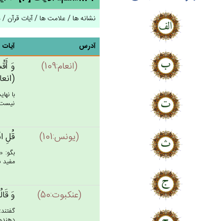
نشانه ها / علامت ها / آیات قرآن / 
آدرس
آیات
(انعام:109)
وَ أَقْس
(انعام: 
با نها
نيست كه
(يونس:101)
قُل‌ِ ا
بگو: «
مفيد نخ
(عنكبوت:50)
وَ قَالُ
گفتند:
دهنده‏ا