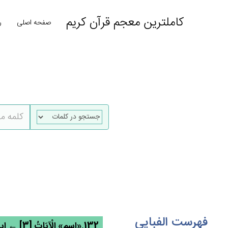
کاملترین معجم قرآن کریم
صفحه اصلی
ر
فهرست الفبایی
132.«اسم» الْآيَات‌ُ [3] ← ایی