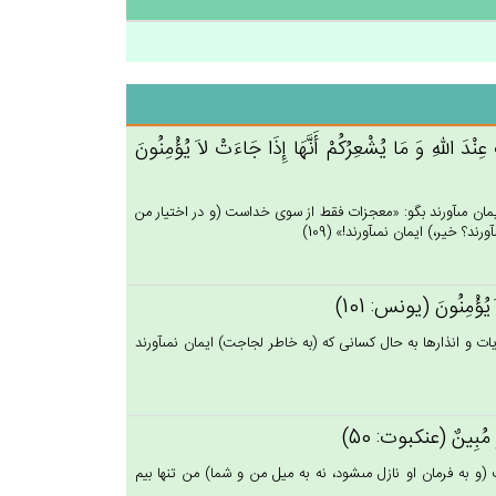
ت‌ُ عِنْدَ الله‌ِ وَ مَا يُشْعِرُكُم‌ْ أَنَّهَا إِذَا جَاءَت‌ْ لاَ يُؤْمِنُون‌َ
آن ايمان مى‏آورند بگو: «معجزات فقط از سوى خداست (و در اختيار من
؟ خير،) ايمان نمى‏آورند!» (109)
اَ يُؤْمِنُون‌َ (يونس: 101)
ات و انذارها به حال كسانى كه (به خاطر لجاجت) ايمان نمى‏آورند
َذِيرٌ مُبِين‌ٌ (عنكبوت: 50)
 به فرمان او نازل مى‏شود، نه به ميل من و شما) من تنها بيم