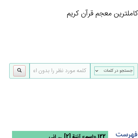
کاملترین معجم قرآن کریم
gle
tion
فهرست
122.«اسم» آنِيَة‌ٍ [2] ← انی