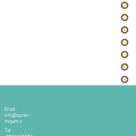
Email :
info@quran-
mojam.ir
Tel :