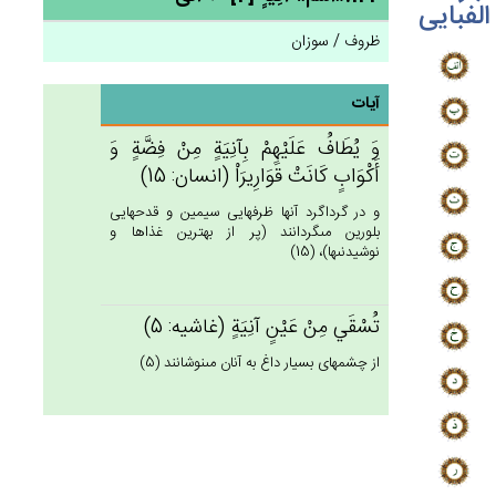
الفبایی
ظروف / سوزان
آیات
وَ يُطَاف‌ُ عَلَيْهِمْ‌ بِآنِيَة‌ٍ مِنْ فِضَّة‌ٍ وَ
أَكْوَاب‌ٍ كَانَت‌ْ قَوَارِيرَاْ (انسان: 15)
و در گرداگرد آنها ظرفهايى سيمين و قدحهايى
بلورين مى‏گردانند (پر از بهترين غذاها و
نوشيدنى‏ها)، (15)
تُسْقَي‌ مِن‌ْ عَيْن‌ٍ آنِيَة‌ٍ (غاشيه: 5)
از چشمه‏اى بسيار داغ به آنان مى‏نوشانند (5)