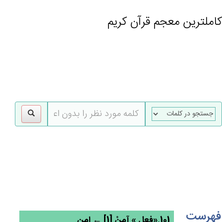
کاملترین معجم قرآن کریم
gle
tion
فهرست
101.«فعل » آمِن‌ْ [1] ← امن