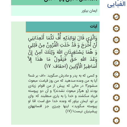
الفبایی
ایمان بیاور
آیات
وَالَّذِي‌ قَال‌َ لِوَالِدَيْه‌ِ أُف‌ٍّ لَكُمَا أَتَعِدَانِنِي‌
أَن‌ْ أُخْرَج‌َ وَ قَدْ خَلَت‌ِ الْقُرُون‌ُ مِنْ‌ قَبْلِي‌
وَ هُمَا يَسْتَغِيثَان‌ِ الله‌َ وَيْلَك‌َ آمِن‌ْ إِن‌َّ
وَعْدَ الله‌ِ حَق‌ٌّ فَيَقُول‌ُ مَا هَذَا إِلاَّ
أَسَاطِيرُ الْأَوَّلِين‌َ (احقاف: 17)
و كسى كه به پدر و مادرش مى‏گويد: «اف بر شما!
آيا به من وعده مى‏دهيد كه من روز قيامت مبعوث
مى‏شوم؟! در حالى كه پيش از من اقوام زيادى
بودند (و هرگز مبعوث نشدند)! و آن دو پيوسته
فرياد مى‏كشند و خدا را به يارى مى‏طلبند كه: واى
بر تو، ايمان بياور كه وعده خدا حق است امّا او
پيوسته مى‏گويد:» اينها چيزى جز افسانه‏هاى
پيشينيان نيست! (17)