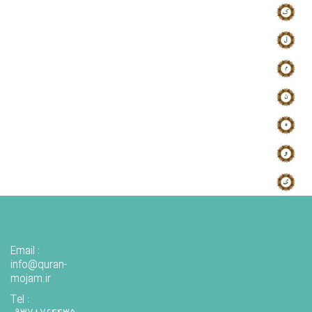
Email :
info@quran-
mojam.ir
Tel :